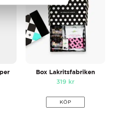
uper
Box Lakritsfabriken
319
kr
KÖP