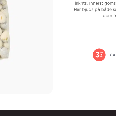
lakrits. Innerst göms
Här bjuds på både sä
dom fr
3
FOR
GÄ
2