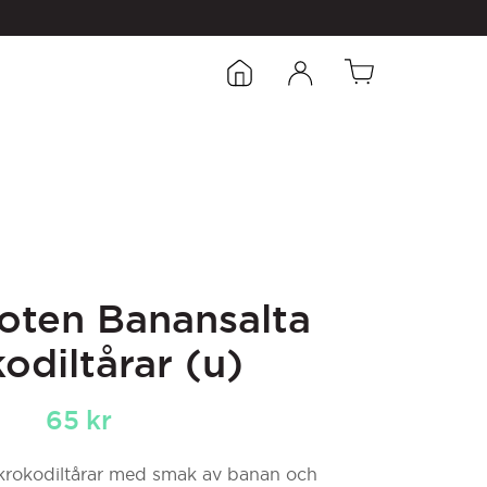
roten Banansalta
odiltårar (u)
65
kr
krokodiltårar med smak av banan och