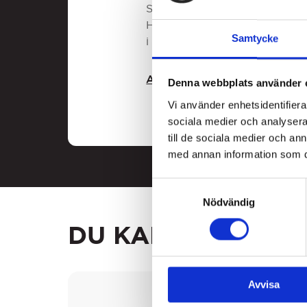
Som medlem i Lakritsrotens m
Här hittar du massor av smarrig
Samtycke
i choklad. Bara att välja och
ALLT FRÅN LAKRITSROTEN
Denna webbplats använder 
Vi använder enhetsidentifierar
sociala medier och analysera 
till de sociala medier och a
med annan information som du 
Samtyckesval
Nödvändig
DU KANSKE GILLA
3
FOR
2
Avvisa