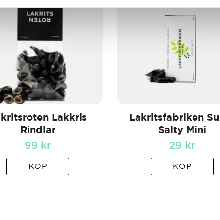
kritsroten Lakkris
Lakritsfabriken S
Rindlar
Salty Mini
99
kr
29
kr
KÖP
KÖP