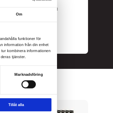
r och betala endast för 3.
s, karameller och lakrits doppad
Om
u genomför ditt köp.
andahålla funktioner för
n information från din enhet
 tur kombinera informationen
deras tjänster.
Marknadsföring
Tillåt alla