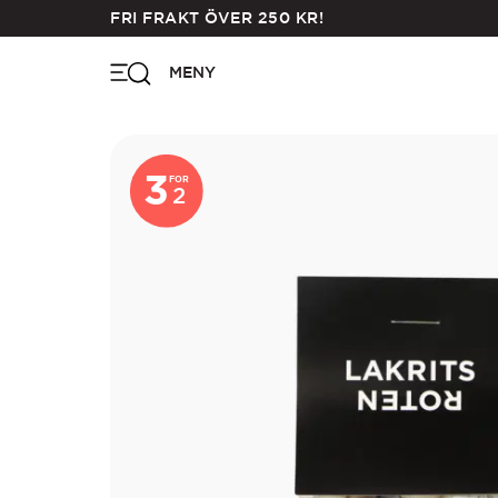
Skip
FRI FRAKT ÖVER
250
KR
!
to
main
MENY
content
3
FOR
2