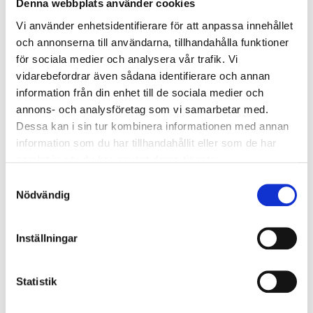
Hallon/Salmiakkola
12
kr
Denna webbplats använder cookies
27
kr
Vi använder enhetsidentifierare för att anpassa innehållet
och annonserna till användarna, tillhandahålla funktioner
VISA
KÖP
för sociala medier och analysera vår trafik. Vi
vidarebefordrar även sådana identifierare och annan
information från din enhet till de sociala medier och
annons- och analysföretag som vi samarbetar med.
Dessa kan i sin tur kombinera informationen med annan
information som du har tillhandahållit eller som de har
samlat in när du har använt deras tjänster.
Samtyckesval
Nödvändig
Citronstång
Inställningar
12
kr
Statistik
VISA