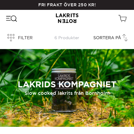
Skip
FRI FRAKT ÖVER
250
KR
!
to
main
content
FILTER
6 Produkter
LAKRIDS KOMPAGNIET
Slow cooked lakrits från Bornholm