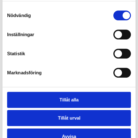
KÖP
KÖP
Samtyckesval
Nödvändig
Inställningar
Statistik
Marknadsföring
Lakridskompagniet
Lakridskompagniet
Raspberry
Salmiak Licorice with
Tillåt alla
Dark Chocolate
159
kr
159
kr
Tillåt urval
KÖP
KÖP
Avvisa