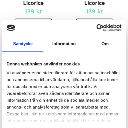
Licorice
Licorice
139
kr
139
kr
KÖP
KÖP
Samtycke
Information
Om
Denna webbplats använder cookies
Vi använder enhetsidentifierare för att anpassa innehållet
och annonserna till användarna, tillhandahålla funktioner
för sociala medier och analysera vår trafik. Vi
vidarebefordrar även sådana identifierare och annan
Lakridskompagniet
Lakridskompagniet
information från din enhet till de sociala medier och
Extra Strong Salmiak
Passion Fruit
annons- och analysföretag som vi samarbetar med.
Licorice
159
kr
Dessa kan i sin tur kombinera informationen med annan
139
kr
information som du har tillhandahållit eller som de har
samlat in när du har använt deras tjänster.