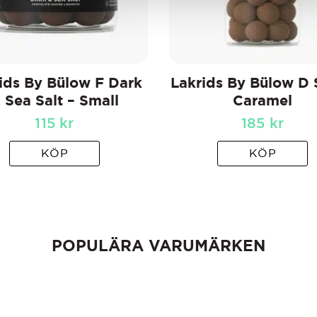
ids By Bülow F Dark
Lakrids By Bülow D 
 Sea Salt – Small
Caramel
115
kr
185
kr
KÖP
KÖP
POPULÄRA VARUMÄRKEN