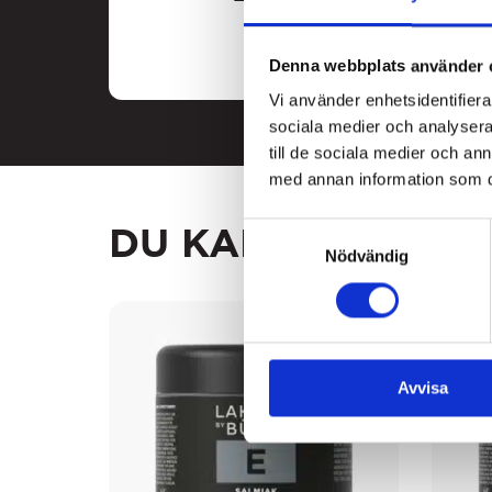
Denna webbplats använder 
Vi använder enhetsidentifierar
sociala medier och analysera 
till de sociala medier och a
med annan information som du 
DU KANSKE GILLA
Samtyckesval
Nödvändig
Avvisa