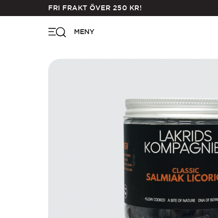
Skip
FRI FRAKT ÖVER
250
KR
!
to
main
MENY
content