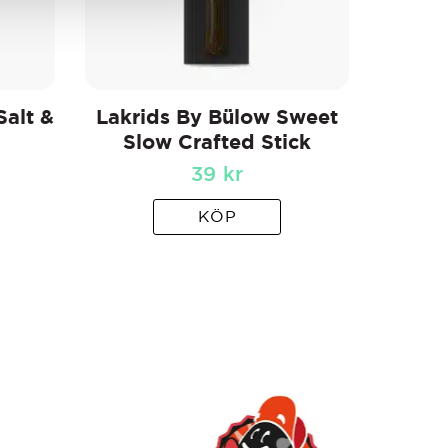
Salt &
Lakrids By Bülow Sweet
Slow Crafted Stick
39
kr
KÖP