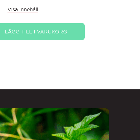
Visa innehåll
iet
LÄGG TILL I VARUKORG