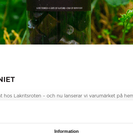
NIET
 hos Lakritsroten – och nu lanserar vi varumärket på he
tigt bra lakrits och vill upptäcka nya favoriter.
AGNIET
Information