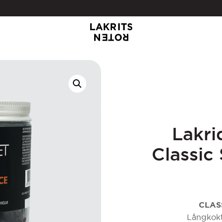
Lakr
Classic
CLAS
Långkokt 