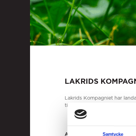
LAKRIDS KOMPAG
Lakrids Kompagniet har landat
tillskott för dig som älskar rik
ALLT FRÅN LAKRIDS KOMP
Samtycke