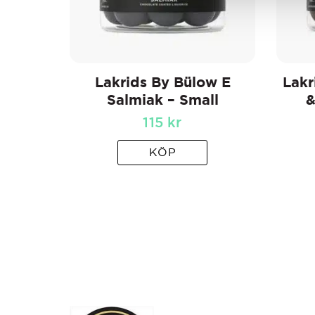
Lakrids By Bülow E
Lakr
Salmiak – Small
&
115
kr
KÖP