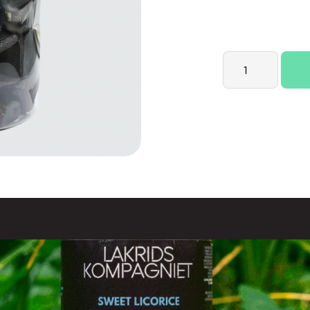
Lakridskompagn
Classic
Salmiak
Licorice
quantity