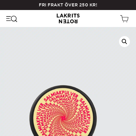
Skip
FRI FRAKT ÖVER
250
KR
!
to
main
content