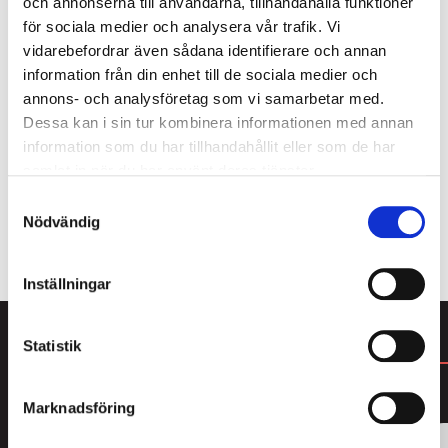
och annonserna till användarna, tillhandahålla funktioner
för sociala medier och analysera vår trafik. Vi
Svenska Haupt Lakrits grundades 2013 av Christian
vidarebefordrar även sådana identifierare och annan
Haupt. Haupt Lakrits är kända för sina galet salta
information från din enhet till de sociala medier och
Svenskjävlar! Haupt Lakrits är ett nyskapande
annons- och analysföretag som vi samarbetar med.
företag som briljerar med både vågade och
Dessa kan i sin tur kombinera informationen med annan
traditionella smaksättningar. Haupt bjuder på allt
information som du har tillhandahållit eller som de har
från supersalt, chokladlakrits, lagrad och långkokt
samlat in när du har använt deras tjänster.
lakrits.
Samtyckesval
Nödvändig
ALLT FRÅN HAUPT LAKRITS
Inställningar
Statistik
DU KANSKE GILLAR
Marknadsföring