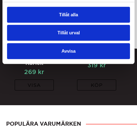
Tillåt alla
Tillåt urval
Avvisa
Lakritsroten Box
Box Lakritsfabriken
Kärlek
319
kr
269
kr
VISA
KÖP
POPULÄRA VARUMÄRKEN