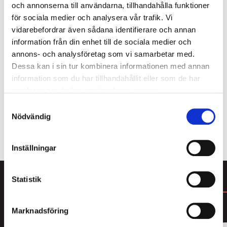
bitar med en mer vuxen och stark lakritssmak än
och annonserna till användarna, tillhandahålla funktioner
den traditionella, en premiumtillverkare med fokus
för sociala medier och analysera vår trafik. Vi
på kvalité och den naturliga råvaran. Här bjuds på
vidarebefordrar även sådana identifierare och annan
allt från rålakrits och lakritsrötter till lakritspulver!
information från din enhet till de sociala medier och
Mjuk saftig söt och saltlakrits och inte minst
annons- och analysföretag som vi samarbetar med.
chokladdoppad lakrits i en mängd galet goda
Dessa kan i sin tur kombinera informationen med annan
smakkombinationer. Hela sortimentet är helt
information som du har tillhandahållit eller som de har
glutenfritt! Tips! Världens första och enda rålakrits
samlat in när du har använt deras tjänster.
med salmiaksalt, Lakritsfabriken - Raw Salty!
Samtyckesval
Nödvändig
ALLT FRÅN LAKRITSFABRIKEN
Inställningar
Statistik
DU KANSKE GILLAR
Marknadsföring