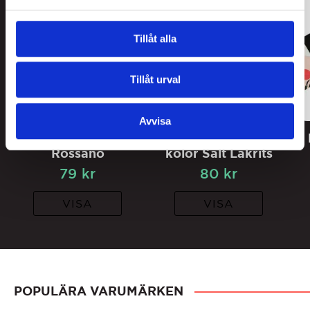
Tillåt alla
Tillåt urval
Avvisa
Amarelli Spezzatina
Pärlans Ask 5st
Rossano
kolor Salt Lakrits
79
kr
80
kr
VISA
VISA
POPULÄRA VARUMÄRKEN