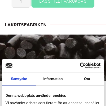
LÄGG TILL I VARUKORG
Raw
Liquorice
Salty
quantity
LAKRITSFABRIKEN
Samtycke
Information
Om
Denna webbplats använder cookies
Lakritsfabriken- för dig som gillar mjuka saftiga
Vi använder enhetsidentifierare för att anpassa innehållet