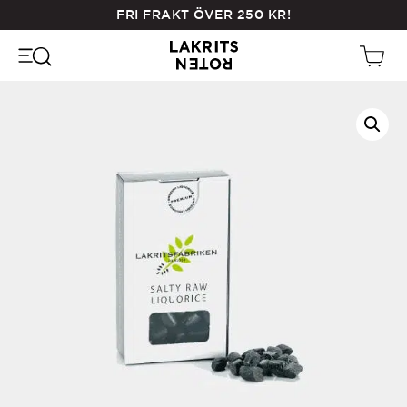
Skip
FRI FRAKT ÖVER
250
KR
!
to
main
content