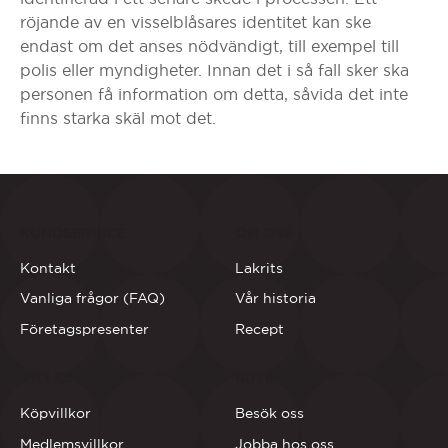
röjande av en visselblåsares identitet kan ske
endast om det anses nödvändigt, till exempel till
polis eller myndigheter. Innan det i så fall sker ska
personen få information om detta, såvida det inte
finns starka skäl mot det.
KUNDSERVICE
OM OSS
Kontakt
Lakrits
Vanliga frågor (FAQ)
Vår historia
Företagspresenter
Recept
VILLKOR
BUTIKERNA
Köpvillkor
Besök oss
Medlemsvillkor
Jobba hos oss