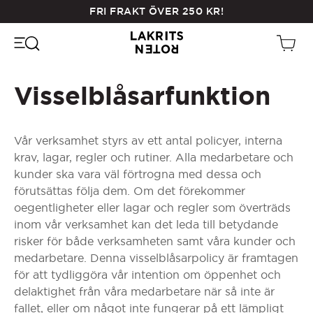
Skip
FRI FRAKT ÖVER
250
KR
!
to
main
content
Visselblåsarfunktion
Vår verksamhet styrs av ett antal policyer, interna
krav, lagar, regler och rutiner. Alla medarbetare och
kunder ska vara väl förtrogna med dessa och
förutsättas följa dem. Om det förekommer
oegentligheter eller lagar och regler som överträds
inom vår verksamhet kan det leda till betydande
risker för både verksamheten samt våra kunder och
medarbetare. Denna visselblåsarpolicy är framtagen
för att tydliggöra vår intention om öppenhet och
delaktighet från våra medarbetare när så inte är
fallet, eller om något inte fungerar på ett lämpligt