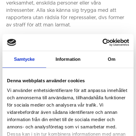
verksamhet, enskilda personer eller våra
intressenter. Alla ska känna sig trygga med att
rapportera utan rädsla för repressalier, dvs former
av straff för att man larmat.
Omfattning – Vilka omfattas av skyddet och kan
rapportera?
Denna policy vänder sig till de som både i sin
Samtycke
Information
Om
anställning, kunder eller på annat sätt har en direkt
koppling till vår verksamhet.
Denna webbplats använder cookies
Skyddet gäller personer som har fått del av eller
inhämtat informationen under tiden man varit
Vi använder enhetsidentifierare för att anpassa innehållet
kopplad till verksamheten. Information man fått del
och annonserna till användarna, tillhandahålla funktioner
av innan man börjat i verksamheten, under tiden
för sociala medier och analysera vår trafik. Vi
eller efter att man har slutat i verksamheten.
vidarebefordrar även sådana identifierare och annan
Skyddet gäller även för personer som bistår den
information från din enhet till de sociala medier och
rapporterande personen till exempel fackligt
annons- och analysföretag som vi samarbetar med.
ombud, skyddsombud.
Dessa kan i sin tur kombinera informationen med annan