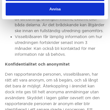
mottagandet av ärendet skickas.
Alla ärenden som rapporteras via
Avvisa
visselblåsarrutinen blir föremål för någon form
av utredning, antingen internt, externt eller
båda delarna. Är det brådskande kan åtgärder
ske innan en fullständig utredning genomförs.
Visselblåsaren får lämplig information om hur
utredningen fortskrider senast inom 3
månader. Kan också bli kontaktad för mer
information när så behövs.
Konfidentialitet och anonymitet
Den rapporterande personen, visselblåsaren, har
rätt att vara anonym, om så begärs, och så långt
det bara är möjligt. Återkoppling i ärendet kan
dock inte ges till helt anonyma anmälningar utan
avsändare. Skyddet i lagen gäller oavsett om den
rapporterande personen är anonym eller blir
identifierad i ett senare skede i processen. Ett