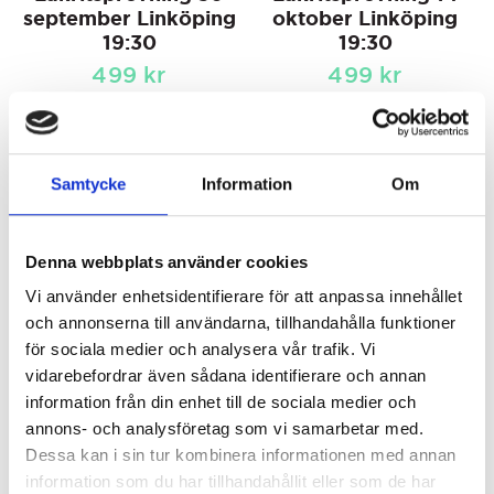
september Linköping
oktober Linköping
19:30
19:30
499
kr
499
kr
KÖP
KÖP
Samtycke
Information
Om
Denna webbplats använder cookies
Vi använder enhetsidentifierare för att anpassa innehållet
och annonserna till användarna, tillhandahålla funktioner
för sociala medier och analysera vår trafik. Vi
vidarebefordrar även sådana identifierare och annan
information från din enhet till de sociala medier och
Lakritsprovning 11
Lakritsprovning 25
annons- och analysföretag som vi samarbetar med.
november Linköping
november Linköping
Dessa kan i sin tur kombinera informationen med annan
19:30
19:30
information som du har tillhandahållit eller som de har