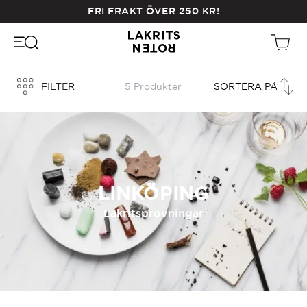
Skip
FRI FRAKT ÖVER
250
KR
!
to
main
content
FILTER
5 Produkter
LINKÖPING
Lakritsprovningar