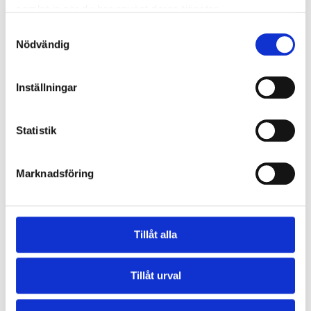
499
kr
499
kr
samlat in när du har använt deras tjänster.
Samtyckesval
KÖP
KÖP
Nödvändig
Inställningar
Statistik
Marknadsföring
Lakritsprovning 9
december Linköping
Tillåt alla
19:30
499
kr
Tillåt urval
KÖP