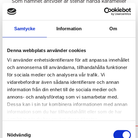
Som namnet antyder är stenar hårda karameller
som utvecklats med inspiration från Bornholm i
Danmark. Karamellerna är helt unika och ger en
smakupplevelse utöver det vanliga. De skakas i
Samtycke
Information
Om
lakrits, de börjar vara hårda för att sedan ändra
konsistens och bli mjukare i munnen. Ett måste att
Denna webbplats använder cookies
testa!
Vi använder enhetsidentifierare för att anpassa innehållet
och annonserna till användarna, tillhandahålla funktioner
för sociala medier och analysera vår trafik. Vi
Inga produkter hittades som motsvarar
vidarebefordrar även sådana identifierare och annan
ditt val.
information från din enhet till de sociala medier och
annons- och analysföretag som vi samarbetar med.
Dessa kan i sin tur kombinera informationen med annan
information som du har tillhandahållit eller som de har
samlat in när du har använt deras tjänster.
POPULÄRA VARUMÄRKEN
Samtyckesval
Nödvändig