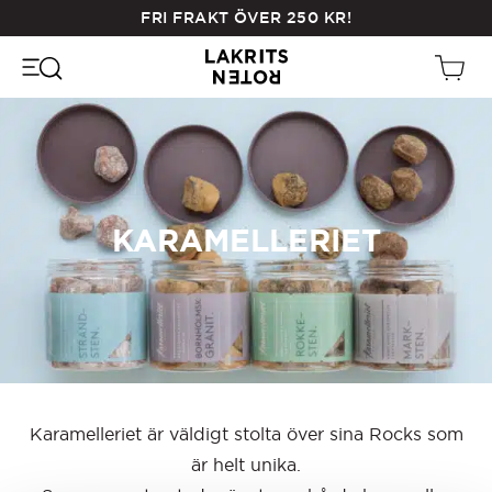
Skip
FRI FRAKT ÖVER
250
KR
!
to
main
content
KARAMELLERIET
Karamelleriet är väldigt stolta över sina Rocks som
är helt unika.