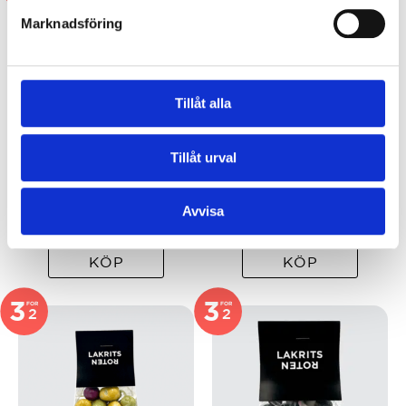
Marknadsföring
Tillåt alla
Tillåt urval
Lakritsroten Lakrits
Lakritsroten
& Chokladfudge
Lakritsräls
Avvisa
69
kr
79
kr
KÖP
KÖP
3
3
FOR
FOR
2
2