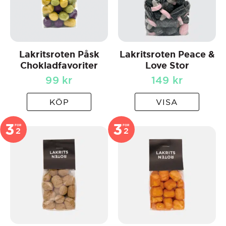
Lakritsroten Påsk
Lakritsroten Peace &
Chokladfavoriter
Love Stor
99
kr
149
kr
KÖP
VISA
3
3
FOR
FOR
2
2