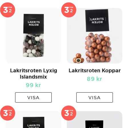
3
3
FOR
FOR
2
2
Lakritsroten Lyxig
Lakritsroten Koppar
Islandsmix
89
kr
99
kr
VISA
VISA
3
3
FOR
FOR
2
2