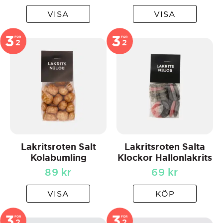
VISA
VISA
3
3
FOR
FOR
2
2
Lakritsroten Salt
Lakritsroten Salta
Kolabumling
Klockor Hallonlakrits
89
kr
69
kr
VISA
KÖP
3
3
FOR
FOR
2
2