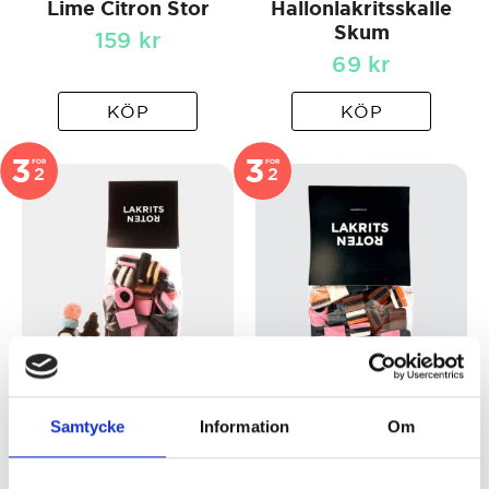
Lime Citron Stor
Hallonlakritsskalle
Skum
159
kr
69
kr
KÖP
KÖP
3
3
FOR
FOR
2
2
Lakritsroten Klassisk
Lakritsroten Klassisk
Konfekt
Konfekt Stor
Samtycke
Information
Om
79
kr
119
kr