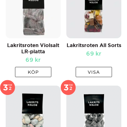
Lakritsroten Violsalt
Lakritsroten All Sorts
LR-platta
69
kr
69
kr
KÖP
VISA
3
3
FOR
FOR
2
2