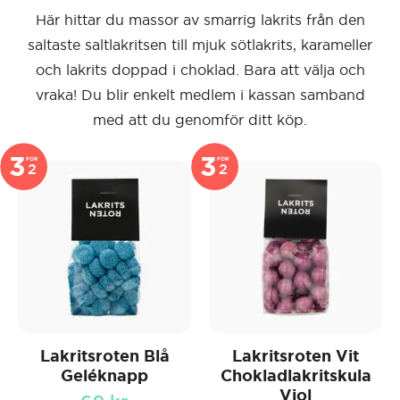
Här hittar du massor av smarrig lakrits från den
saltaste saltlakritsen till mjuk sötlakrits, karameller
och lakrits doppad i choklad. Bara att välja och
vraka! Du blir enkelt medlem i kassan samband
med att du genomför ditt köp.
3
3
FOR
FOR
2
2
Lakritsroten Blå
Lakritsroten Vit
Geléknapp
Chokladlakritskula
Viol