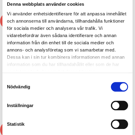
VISA
VISA
Denna webbplats använder cookies
Vi använder enhetsidentifierare för att anpassa innehållet
3
3
FOR
FOR
och annonserna till användarna, tillhandahålla funktioner
2
2
för sociala medier och analysera vår trafik. Vi
vidarebefordrar även sådana identifierare och annan
information från din enhet till de sociala medier och
annons- och analysföretag som vi samarbetar med.
Dessa kan i sin tur kombinera informationen med annan
information som du har tillhandahållit eller som de har
samlat in när du har använt deras tjänster.
Samtyckesval
Lakritsroten
Lakritsroten Lakki
Nödvändig
Kolasalta Filurer
super salty
69
kr
89
kr
Inställningar
VISA
VISA
Statistik
3
3
FOR
FOR
2
2