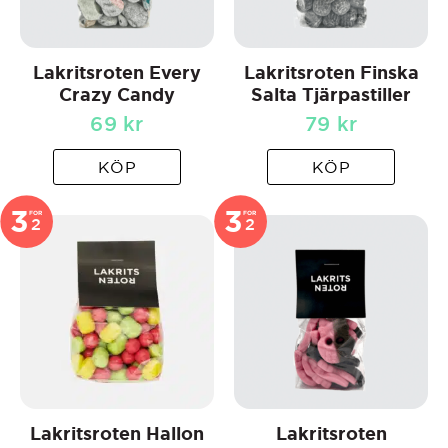
Lakritsroten Every
Lakritsroten Finska
Crazy Candy
Salta Tjärpastiller
69
kr
79
kr
KÖP
KÖP
3
3
FOR
FOR
2
2
Lakritsroten Hallon
Lakritsroten