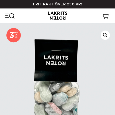
Skip
FRI FRAKT ÖVER
250
KR
!
to
main
content
3
FOR
2