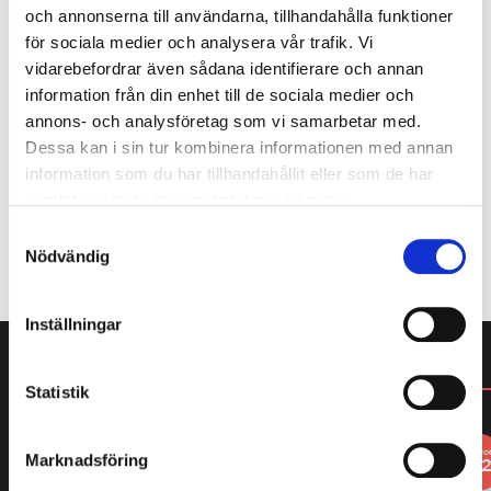
och annonserna till användarna, tillhandahålla funktioner
Som medlem i Lakritsrotens medlemsklubb får du
för sociala medier och analysera vår trafik. Vi
köpa 4 av våra populära cellofanpåsar och betala
vidarebefordrar även sådana identifierare och annan
endast för 3. Här hittar du massor av smarrig lakrits
information från din enhet till de sociala medier och
från den saltaste saltlakritsen till mjuk sötlakrits,
annons- och analysföretag som vi samarbetar med.
karameller och lakrits doppad i choklad. Bara att
Dessa kan i sin tur kombinera informationen med annan
välja och vraka! Du blir enkelt medlem i kassan
information som du har tillhandahållit eller som de har
samband med att du genomför ditt köp.
samlat in när du har använt deras tjänster.
Samtyckesval
ALLT FRÅN LAKRITSROTEN
Nödvändig
Inställningar
DU KANSKE GILLAR
Statistik
3
3
FOR
FO
Marknadsföring
2