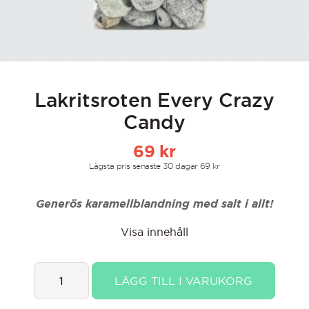
Lakritsroten Every Crazy
Candy
69
kr
Lägsta pris senaste 30 dagar
69
kr
Generös karamellblandning med salt i allt!
Visa innehåll
Lakritsroten
LÄGG TILL I VARUKORG
Every
Crazy