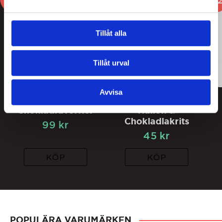
2
Tillåt alla
Tillåt urval
Avvisa
Lakritsroten Påsk
Nordiskt Lakritskök
Chokladfavoriter
Hallon &
Chokladlakrits
99
kr
45
kr
KÖP
KÖP
POPULÄRA VARUMÄRKEN