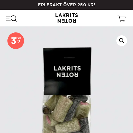
Skip
FRI FRAKT ÖVER
250
KR
!
to
main
content
3
FOR
2