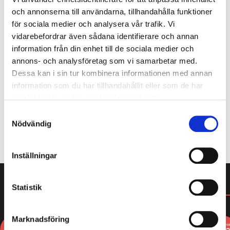
och annonserna till användarna, tillhandahålla funktioner
för sociala medier och analysera vår trafik. Vi
Som medlem i Lakritsrotens medlemsklubb får du
vidarebefordrar även sådana identifierare och annan
köpa 4 av våra populära cellofanpåsar och betala
information från din enhet till de sociala medier och
endast för 3. Här hittar du massor av smarrig lakrits
annons- och analysföretag som vi samarbetar med.
från den saltaste saltlakritsen till mjuk sötlakrits,
Dessa kan i sin tur kombinera informationen med annan
karameller och lakrits doppad i choklad. Bara att
information som du har tillhandahållit eller som de har
välja och vraka! Du blir enkelt medlem i kassan
samlat in när du har använt deras tjänster.
samband med att du genomför ditt köp.
Samtyckesval
Nödvändig
ALLT FRÅN LAKRITSROTEN
Inställningar
Statistik
DU KANSKE GILLAR
Marknadsföring
3
3
FOR
FO