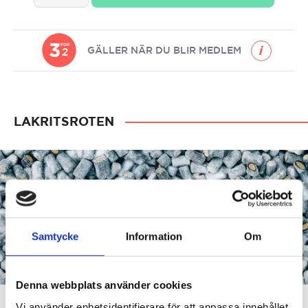
&
Vattenmelon
quantity
3
FOR
GÄLLER NÄR DU BLIR MEDLEM
2
LAKRITSROTEN
Samtycke
Information
Om
Denna webbplats använder cookies
Vi använder enhetsidentifierare för att anpassa innehållet