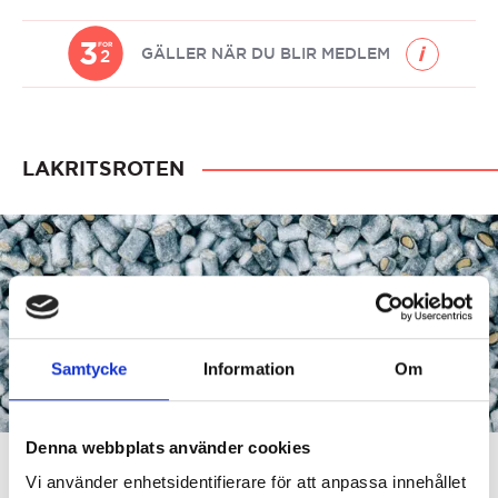
Tjärpastiller
quantity
3
FOR
GÄLLER NÄR DU BLIR MEDLEM
2
LAKRITSROTEN
Samtycke
Information
Om
Denna webbplats använder cookies
Vi använder enhetsidentifierare för att anpassa innehållet