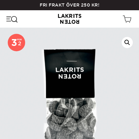
Skip
FRI FRAKT ÖVER
250
KR
!
to
main
content
3
FOR
2