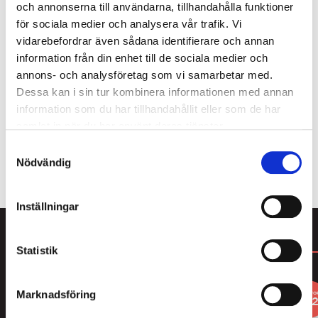
och annonserna till användarna, tillhandahålla funktioner
Som medlem i Lakritsrotens medlemsklubb får du
för sociala medier och analysera vår trafik. Vi
köpa 4 av våra populära cellofanpåsar och betala
vidarebefordrar även sådana identifierare och annan
endast för 3. Här hittar du massor av smarrig lakrits
information från din enhet till de sociala medier och
från den saltaste saltlakritsen till mjuk sötlakrits,
annons- och analysföretag som vi samarbetar med.
karameller och lakrits doppad i choklad. Bara att
Dessa kan i sin tur kombinera informationen med annan
välja och vraka! Du blir enkelt medlem i kassan
information som du har tillhandahållit eller som de har
samband med att du genomför ditt köp.
samlat in när du har använt deras tjänster.
Samtyckesval
Nödvändig
ALLT FRÅN LAKRITSROTEN
Inställningar
DU KANSKE GILLAR
Statistik
3
3
Marknadsföring
FOR
FO
2