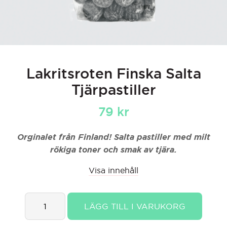
Lakritsroten Finska Salta
Tjärpastiller
79
kr
Orginalet från Finland! Salta pastiller med milt
rökiga toner och smak av tjära.
Visa innehåll
Lakritsroten
LÄGG TILL I VARUKORG
Finska
Salta