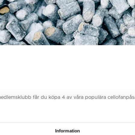
edlemsklubb får du köpa 4 av våra populära cellofanpåsa
 lakrits från den saltaste saltlakritsen till mjuk sötlakrit
 vraka! Du blir enkelt medlem i kassan samband med att d
Information