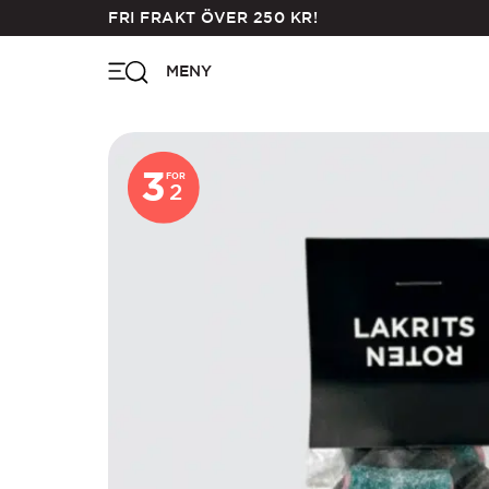
Skip
FRI FRAKT ÖVER
250
KR
!
to
main
MENY
content
3
FOR
2