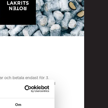
r och betala endast för 3.
s, karameller och lakrits doppad
u genomför ditt köp.
Om