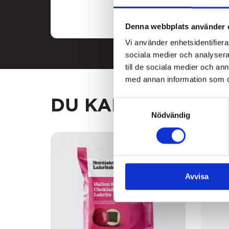
Denna webbplats använder 
Vi använder enhetsidentifierar
sociala medier och analysera 
till de sociala medier och a
med annan information som du 
DU KANSKE GILLA
Samtyckesval
Nödvändig
3
FOR
2
Avvisa