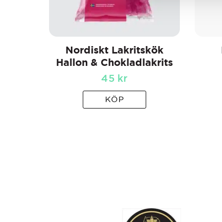
Nordiskt Lakritskök
Hallon & Chokladlakrits
45
kr
KÖP