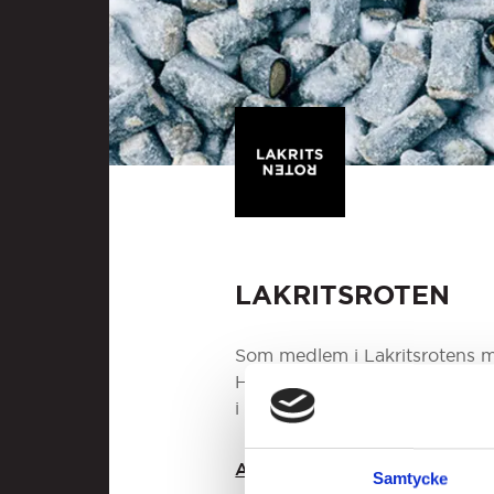
LAKRITSROTEN
Som medlem i Lakritsrotens m
Här hittar du massor av smarrig
i choklad. Bara att välja och
ALLT FRÅN LAKRITSROTEN
Samtycke