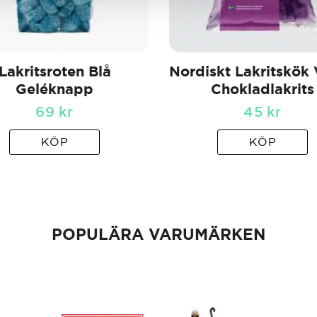
Lakritsroten Blå
Nordiskt Lakritskök 
Geléknapp
Chokladlakrits
69
kr
45
kr
KÖP
KÖP
POPULÄRA VARUMÄRKEN