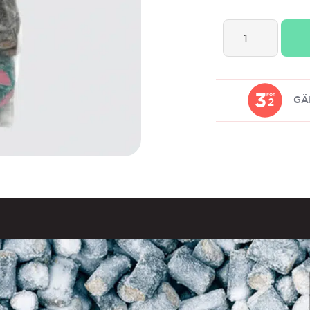
Lakritsroten
Saltlakrits
&
Sur
Fizzy
3
FOR
GÄ
2
quantity