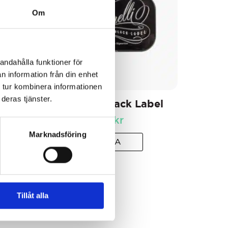
Om
andahålla funktioner för
n information från din enhet
 tur kombinera informationen
deras tjänster.
i
Amarelli Black Label
85
kr
Marknadsföring
VISA
Tillåt alla