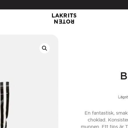
B
Lägst
En fantastisk, smak
choklad. Konsisten
munnen. Ett tips är