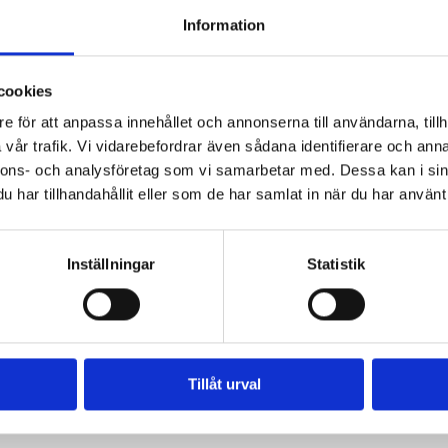
Information
cookies
e för att anpassa innehållet och annonserna till användarna, tillh
vår trafik. Vi vidarebefordrar även sådana identifierare och anna
nnons- och analysföretag som vi samarbetar med. Dessa kan i sin
har tillhandahållit eller som de har samlat in när du har använt 
ritsfabriken Sweet
Spikarö Viol Min
79
kr
19
kr
Inställningar
Statistik
VISA
KÖP
Tillåt urval
POPULÄRA VARUMÄRKEN