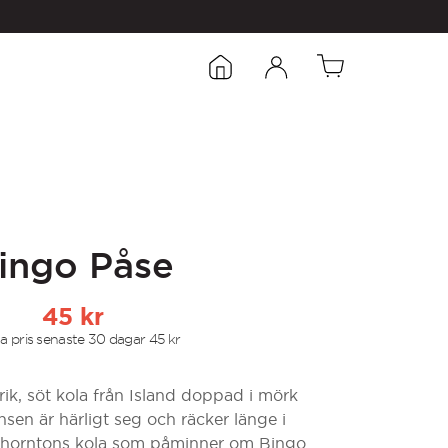
ingo Påse
45
kr
a pris senaste 30 dagar
45
kr
rik, söt kola från Island doppad i mörk
sen är härligt seg och räcker länge i
 Thorntons kola som påminner om Bingo.