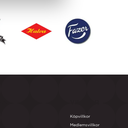
NA
VILLKOR
Köpvillkor
Medlemsvillkor