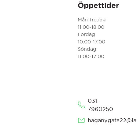
Öppettider
Mån-fredag
11.00-18.00
Lördag
10.00-17.00
Söndag:
11:00-17:00
031-
7960250
haganygata22@lak