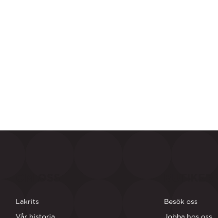
OM OSS
BUTIKER
Lakrits
Besök oss
Vår historia
Jobba hos oss