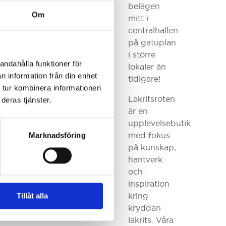
belägen
Om
mitt i
centralhallen
på gatuplan
i större
andahålla funktioner för
lokaler än
n information från din enhet
tidigare!
 tur kombinera informationen
Lakritsroten
deras tjänster.
är en
upplevelsebutik
med fokus
Marknadsföring
på kunskap,
hantverk
och
inspiration
kring
Tillåt alla
kryddan
lakrits. Våra