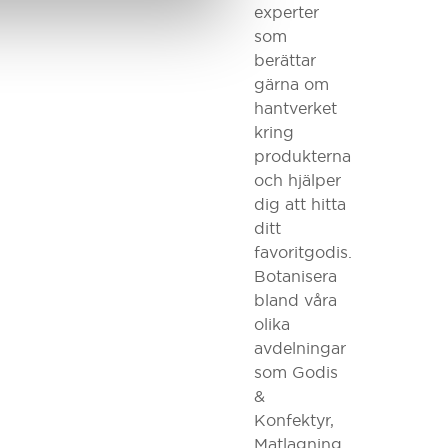
experter
som
berättar
gärna om
hantverket
kring
produkterna
och hjälper
dig att hitta
ditt
favoritgodis.
Botanisera
bland våra
olika
avdelningar
som Godis
&
Konfektyr,
Matlagning