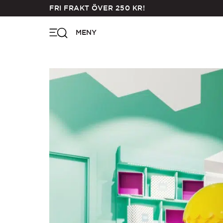
Skip
FRI FRAKT ÖVER
250
KR
!
to
main
MENY
content