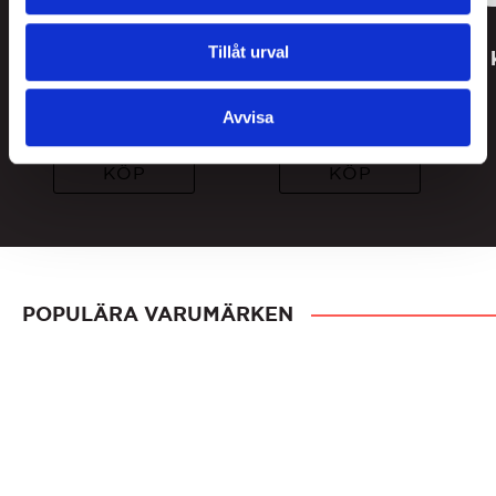
Lakritsroten Salta
Lakritsroten
Tillåt urval
Skummisar
Choklad Skolkrita
69
kr
89
kr
Lägsta pris senaste 30 dagar
Avvisa
69
kr
KÖP
KÖP
POPULÄRA VARUMÄRKEN