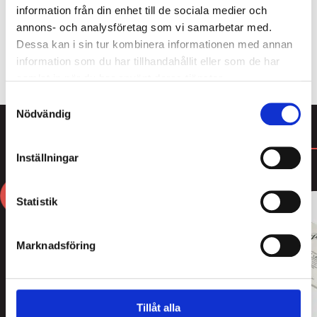
tillverkningsmetod som som garanterar känslan av
information från din enhet till de sociala medier och
färskhet.
annons- och analysföretag som vi samarbetar med.
Dessa kan i sin tur kombinera informationen med annan
ALLT FRÅN KOUVOLAN LAKRITS
information som du har tillhandahållit eller som de har
samlat in när du har använt deras tjänster.
Samtyckesval
Nödvändig
DU KANSKE GILLAR
Inställningar
3
3
FOR
FOR
2
2
Statistik
Marknadsföring
Tillåt alla