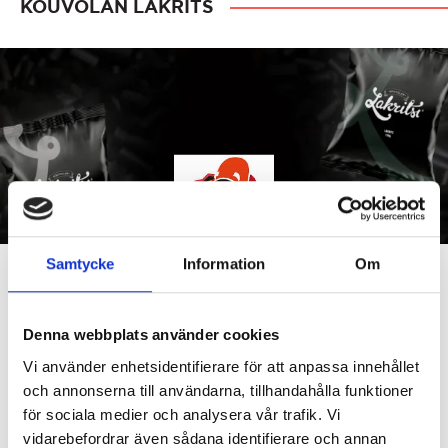
KOUVOLAN LAKRITS
Samtycke
Information
Om
Mjuk saftig sötlakrits, helt enkelt klassisk finsk lakrits
Denna webbplats använder cookies
när den är som allra bäst! Är du en sötlakritsälskare
Vi använder enhetsidentifierare för att anpassa innehållet
eller ännu inte visste att du var det, då är Kouvolan
och annonserna till användarna, tillhandahålla funktioner
mitt i prick!! Kouvlan lakrits startade sin tillverkning
för sociala medier och analysera vår trafik. Vi
redan1945. Produktionen bygger på en traditionell
vidarebefordrar även sådana identifierare och annan