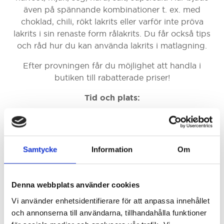
även på spännande kombinationer t. ex. med
choklad, chili, rökt lakrits eller varför inte pröva
lakrits i sin renaste form rålakrits. Du får också tips
och råd hur du kan använda lakrits i matlagning.
Efter provningen får du möjlighet att handla i
butiken till rabatterade priser!
Tid och plats:
Regeringsgatan 48 i Stockholm.
Provningen börjar kl 18.00.
Samtycke
Information
Om
Bekräftelse på bokning:
När du bokar står du med på deltagarlistan.
Orderbekräftelse gäller som bokningsbevis, ingen
Denna webbplats använder cookies
annan biljett eller bekräftelse skickas ut.
Vi använder enhetsidentifierare för att anpassa innehållet
Villkor:
och annonserna till användarna, tillhandahålla funktioner
Vid bokad provning gäller ånger- och återköpsrätt