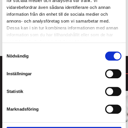
för sociala medier och analysera vår trafik. Vi
till 72 h innan provningen startat. Platser som
vidarebefordrar även sådana identifierare och annan
avbokas därefter debiteras till fullo.
information från din enhet till de sociala medier och
annons- och analysföretag som vi samarbetar med.
Lakritsprovning
Dessa kan i sin tur kombinera informationen med annan
LÄGG TILL I VARUKORG
25
information som du har tillhandahållit eller som de har
november
samlat in när du har använt deras tjänster.
Stockholm
Samtyckesval
18:00
Nödvändig
quantity
DU KANSKE GILLAR
Inställningar
Statistik
Marknadsföring