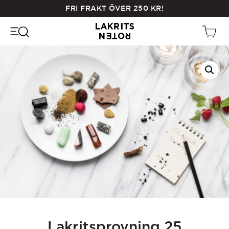
Skip
FRI FRAKT ÖVER
250
KR
!
to
main
content
Lakritsprovning 25