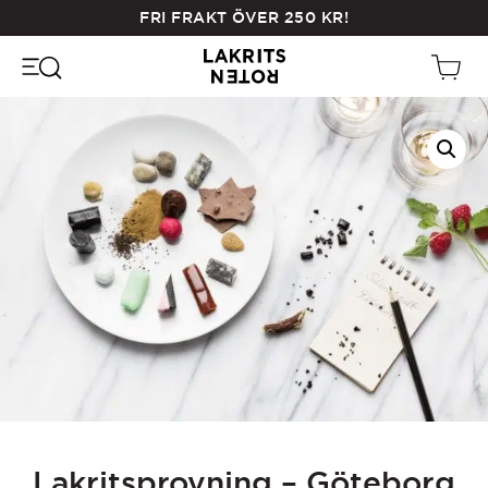
Skip
FRI FRAKT ÖVER
250
KR
!
to
main
content
Lakritsprovning – Göteborg