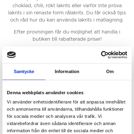
choklad, chili, rökt lakrits eller varför inte pröva
lakrits i sin renaste form rålakrits. Du får också tips
och råd hur du kan använda lakrits i matlagning.
Efter provningen får du möjlighet att handla i
butiken till rabatterade priser!
Tid och plats:
Östra Hamngatan 33 i Göteborg.
Provningen börjar kl 19.00, insläpp sker strax innan.
Samtycke
Information
Om
Bekräftelse på bokning:
När du bokar står du med på deltagarlistan.
Orderbekräftelse gäller som bokningsbevis, ingen
Denna webbplats använder cookies
annan biljett eller bekräftelse skickas ut.
Vi använder enhetsidentifierare för att anpassa innehållet
och annonserna till användarna, tillhandahålla funktioner
Villkor:
för sociala medier och analysera vår trafik. Vi
Vid bokad provning gäller ånger- och återköpsrätt
vidarebefordrar även sådana identifierare och annan
till 72 h innan provningen startat. Platser som
information från din enhet till de sociala medier och
avbokas därefter debiteras till fullo.