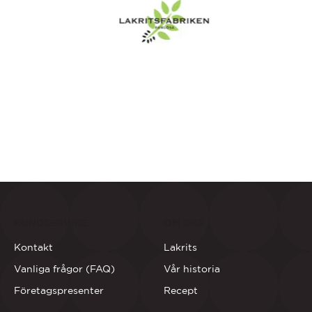
KUNDSERVICE
OM OSS
Kontakt
Lakrits
Vanliga frågor (FAQ)
Vår historia
Företagspresenter
Recept