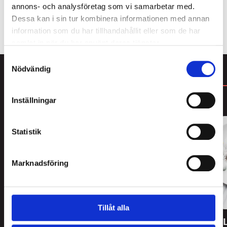
annons- och analysföretag som vi samarbetar med.
Slut i lager
Dessa kan i sin tur kombinera informationen med annan
information som du har tillhandahållit eller som de har
samlat in när du har använt deras tjänster.
Samtyckesval
Nödvändig
DU KANSKE GILLAR
Inställningar
Statistik
Marknadsföring
Tillåt alla
Lakritsprovning 14
Lakritsprovning 11