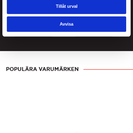
oktober Göteborg
november Göteborg
Tillåt urval
19:00
19:00
499
kr
499
kr
Avvisa
KÖP
KÖP
POPULÄRA VARUMÄRKEN