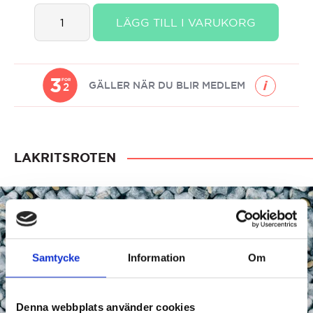
Lakritsroten
LÄGG TILL I VARUKORG
Lakkris
Rindlar
quantity
3
FOR
GÄLLER NÄR DU BLIR MEDLEM
2
LAKRITSROTEN
Samtycke
Information
Om
Denna webbplats använder cookies