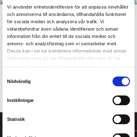
Vi använder enhetsidentifierare för att anpassa innehållet
och annonserna till användarna, tillhandahålla funktioner
för sociala medier och analysera vår trafik. Vi
vidarebefordrar även sådana identifierare och annan
Som medlem i Lakritsrotens medlemsklubb får du
information från din enhet till de sociala medier och
köpa 4 av våra populära cellofanpåsar och betala
annons- och analysföretag som vi samarbetar med.
endast för 3. Här hittar du massor av smarrig lakrits
Dessa kan i sin tur kombinera informationen med annan
från den saltaste saltlakritsen till mjuk sötlakrits,
information som du har tillhandahållit eller som de har
karameller och lakrits doppad i choklad. Bara att
samlat in när du har använt deras tjänster.
välja och vraka! Du blir enkelt medlem i kassan
Samtyckesval
samband med att du genomför ditt köp.
Nödvändig
ALLT FRÅN LAKRITSROTEN
Inställningar
Statistik
DU KANSKE GILLAR