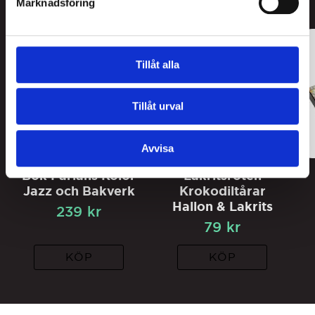
Marknadsföring
3
FOR
2
Tillåt alla
Tillåt urval
Avvisa
Bok Pärlans Kolor
Lakritsroten
Jazz och Bakverk
Krokodiltårar
Hallon & Lakrits
239
kr
79
kr
KÖP
KÖP