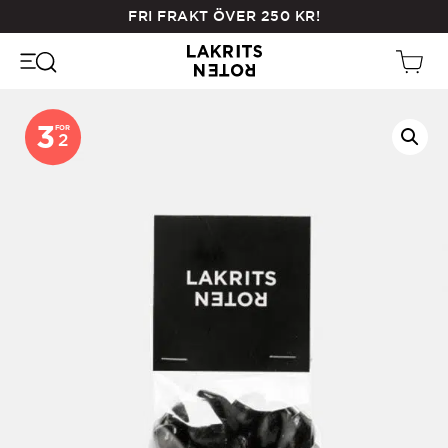
Skip
FRI FRAKT ÖVER
250
KR
!
to
main
content
3
FOR
2