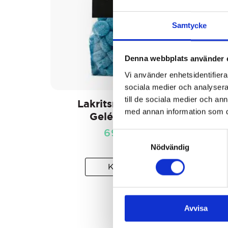
Samtycke
Denna webbplats använder 
Vi använder enhetsidentifierar
sociala medier och analysera 
till de sociala medier och a
Lakritsroten Blå
Lakr
med annan information som du 
Geléknapp
69
kr
Samtyckesval
Lägs
Nödvändig
KÖP
Avvisa