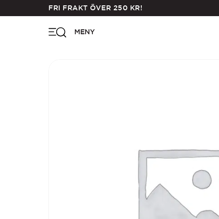
Skip
FRI FRAKT ÖVER
250
KR
!
to
main
MENY
content