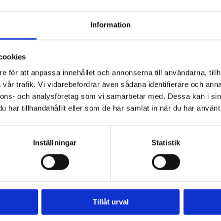
Information
cookies
e för att anpassa innehållet och annonserna till användarna, tillh
vår trafik. Vi vidarebefordrar även sådana identifierare och anna
nnons- och analysföretag som vi samarbetar med. Dessa kan i sin
itsroten Every Crazy
Lakritsroten Lakri
har tillhandahållit eller som de har samlat in när du har använt 
Candy
Chokladfudge
69
kr
69
kr
ta pris senaste 30 dagar
69
kr
Lägsta pris senaste 30 dagar
Inställningar
Statistik
KÖP
KÖP
Tillåt urval