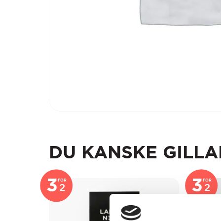
DU KANSKE GILLA
3
3
FOR
FOR
2
2