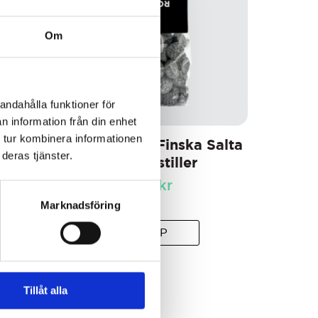
Om
andahålla funktioner för
n information från din enhet
 tur kombinera informationen
ts &
Lakritsroten Finska Salta
deras tjänster.
Tjärpastiller
79
kr
69
kr
Marknadsföring
KÖP
Tillåt alla