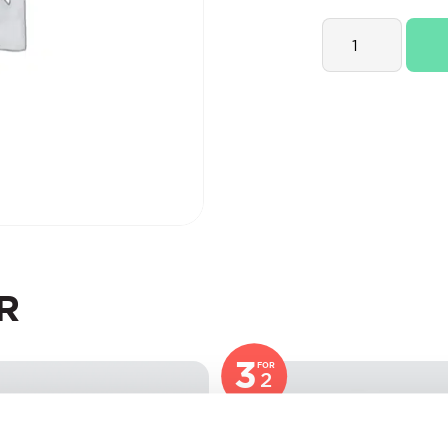
Lakritsroten
Love
Love
Love
Stor
quantity
R
3
FOR
2