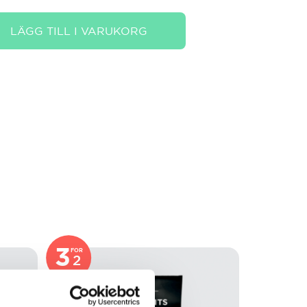
LÄGG TILL I VARUKORG
3
FOR
2