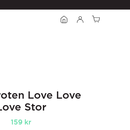
roten Love Love
Love Stor
159
kr