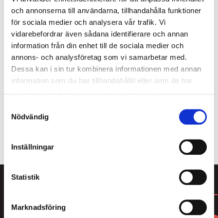
och annonserna till användarna, tillhandahålla funktioner
för sociala medier och analysera vår trafik. Vi
vidarebefordrar även sådana identifierare och annan
Som medlem i Lakritsrotens medlemsklubb får du
information från din enhet till de sociala medier och
köpa 4 av våra populära cellofanpåsar och betala
annons- och analysföretag som vi samarbetar med.
endast för 3. Här hittar du massor av smarrig lakrits
Dessa kan i sin tur kombinera informationen med annan
från den saltaste saltlakritsen till mjuk sötlakrits,
information som du har tillhandahållit eller som de har
karameller och lakrits doppad i choklad. Bara att
samlat in när du har använt deras tjänster.
välja och vraka! Du blir enkelt medlem i kassan
Samtyckesval
samband med att du genomför ditt köp.
Nödvändig
ALLT FRÅN LAKRITSROTEN
Inställningar
Statistik
DU KANSKE GILLAR
Marknadsföring