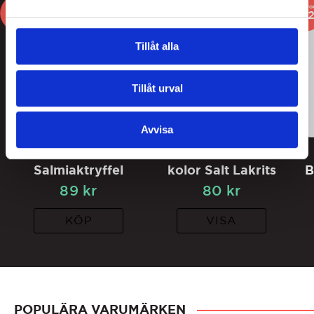
3
3
FOR
FO
2
Tillåt alla
Tillåt urval
Avvisa
Lakritsroten
Pärlans Ask 5st
Salmiaktryffel
kolor Salt Lakrits
B
89
kr
80
kr
KÖP
VISA
POPULÄRA VARUMÄRKEN