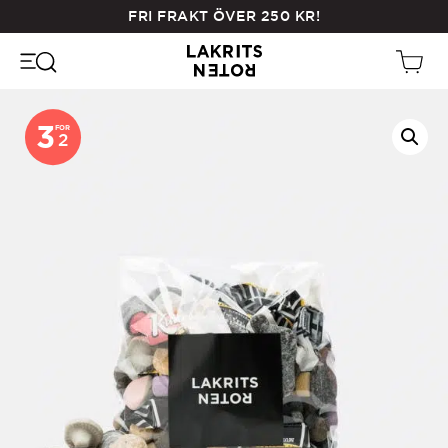
Skip
FRI FRAKT ÖVER
250
KR
!
to
main
content
3
FOR
2