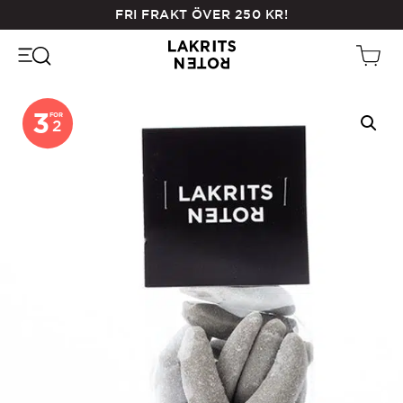
Skip
FRI FRAKT ÖVER
250
KR
!
to
main
content
3
FOR
2