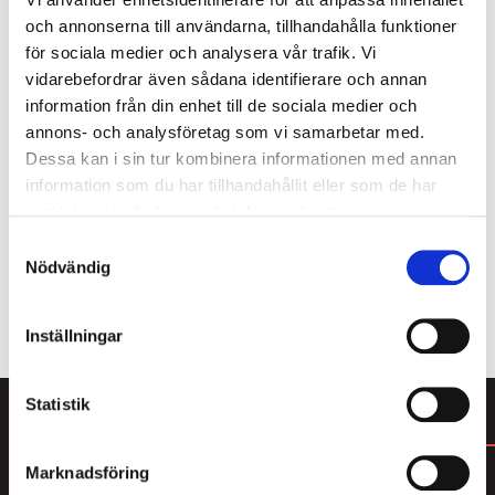
och annonserna till användarna, tillhandahålla funktioner
för sociala medier och analysera vår trafik. Vi
vidarebefordrar även sådana identifierare och annan
Som medlem i Lakritsrotens medlemsklubb får du
information från din enhet till de sociala medier och
köpa 4 av våra populära cellofanpåsar och betala
annons- och analysföretag som vi samarbetar med.
endast för 3. Här hittar du massor av smarrig lakrits
Dessa kan i sin tur kombinera informationen med annan
från den saltaste saltlakritsen till mjuk sötlakrits,
information som du har tillhandahållit eller som de har
karameller och lakrits doppad i choklad. Bara att
samlat in när du har använt deras tjänster.
välja och vraka! Du blir enkelt medlem i kassan
Samtyckesval
samband med att du genomför ditt köp.
Nödvändig
ALLT FRÅN LAKRITSROTEN
Inställningar
Statistik
DU KANSKE GILLAR
Marknadsföring