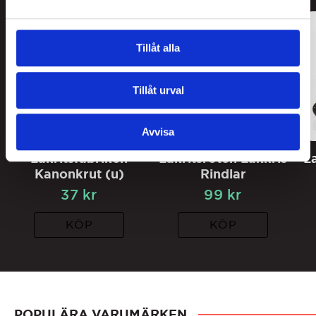
3
FOR
2
Tillåt alla
Tillåt urval
Avvisa
Lakritsfabriken
Lakritsroten Lakkris
L
Kanonkrut (u)
Rindlar
37
kr
99
kr
KÖP
KÖP
POPULÄRA VARUMÄRKEN