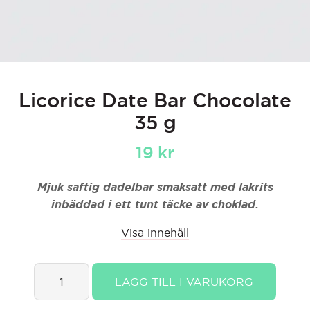
Licorice Date Bar Chocolate
35 g
19
kr
Mjuk saftig dadelbar smaksatt med lakrits
inbäddad i ett tunt täcke av choklad.
Visa innehåll
Licorice
LÄGG TILL I VARUKORG
Date
Bar