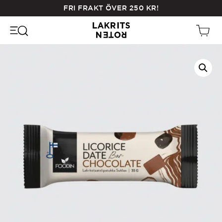
Skip
FRI FRAKT ÖVER
250
KR
!
to
main
content