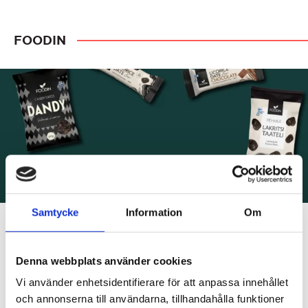
Chocolate
35
FOODIN
g
quantity
Samtycke
Information
Om
Denna webbplats använder cookies
Foodin skapar mat med respekt för råvaran,
människan och jorden. Här finns inget överflöd av
Vi använder enhetsidentifierare för att anpassa innehållet
tillsatser eller genvägar – bara ärliga ingredienser
och annonserna till användarna, tillhandahålla funktioner