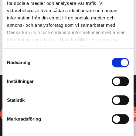
som får vara precis som de är. Med rötterna i
för sociala medier och analysera vår trafik. Vi
naturen och blicken riktad mot ett mer hållbart sätt
vidarebefordrar även sådana identifierare och annan
att leva, erbjuder Foodin växtbaserade produkter
information från din enhet till de sociala medier och
som passar både den snabba vardagen och stilla
annons- och analysföretag som vi samarbetar med.
stunder. Foodin erbjuder ett varsamt val för dig
Dessa kan i sin tur kombinera informationen med annan
som söker balans, kvalitet och omtanke i det lilla.
information som du har tillhandahållit eller som de har
samlat in när du har använt deras tjänster.
ALLT FRÅN FOODIN
Samtyckesval
Nödvändig
Inställningar
DU KANSKE GILLAR
Statistik
3
3
3
FOR
FOR
FO
2
2
Marknadsföring