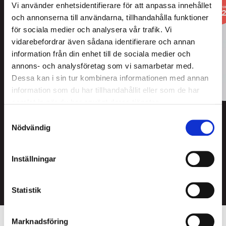
3
3
Vi använder enhetsidentifierare för att anpassa innehållet
FOR
FO
2
och annonserna till användarna, tillhandahålla funktioner
för sociala medier och analysera vår trafik. Vi
vidarebefordrar även sådana identifierare och annan
information från din enhet till de sociala medier och
annons- och analysföretag som vi samarbetar med.
Dessa kan i sin tur kombinera informationen med annan
information som du har tillhandahållit eller som de har
samlat in när du har använt deras tjänster.
Nordiskt Lakritskök
Lakritsroten Salta
Samtyckesval
Hallon &
Twins
Nödvändig
Chokladlakrits
69
kr
45
kr
Inställningar
KÖP
KÖP
Statistik
Marknadsföring