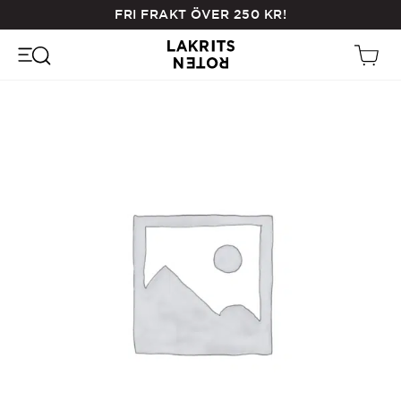
Skip
FRI FRAKT ÖVER
250
KR
!
to
main
content