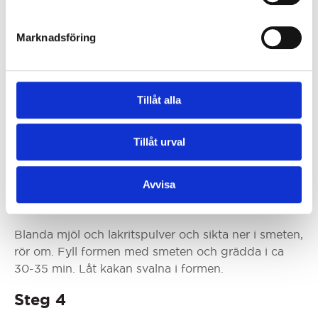
Steg 1
Marknadsföring
Klä en springform med bakplåtspapper, sätt ugnen
på 175 grader.
Tillåt alla
Steg 2
Smält smöret i en stor kastrull, ta av kastrullen från
Tillåt urval
plattan. Hacka chokladen och smält den i det varma
smöret. Vispa ner socker och ett ägg i taget.
Avvisa
Steg 3
Blanda mjöl och lakritspulver och sikta ner i smeten,
rör om. Fyll formen med smeten och grädda i ca
30-35 min. Låt kakan svalna i formen.
Steg 4