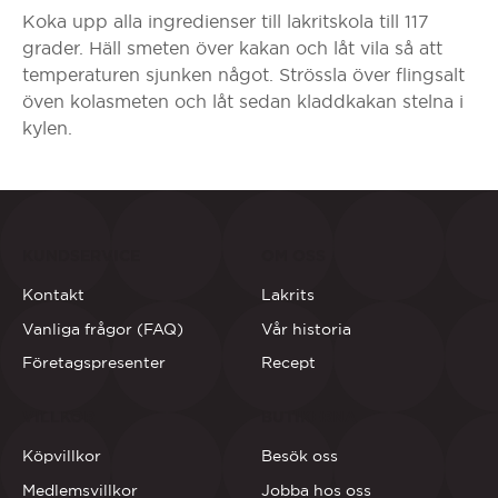
Koka upp alla ingredienser till lakritskola till 117
grader. Häll smeten över kakan och låt vila så att
temperaturen sjunken något. Strössla över flingsalt
öven kolasmeten och låt sedan kladdkakan stelna i
kylen.
KUNDSERVICE
OM OSS
Kontakt
Lakrits
Vanliga frågor (FAQ)
Vår historia
Företagspresenter
Recept
VILLKOR
BUTIKERNA
Köpvillkor
Besök oss
Medlemsvillkor
Jobba hos oss