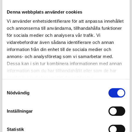
Ingredienser
Denna webbplats använder cookies
Vi använder enhetsidentifierare för att anpassa innehållet
200 g
Mörk choklad
och annonserna till användarna, tillhandahålla funktioner
200 g
Smör
för sociala medier och analysera vår trafik. Vi
2 dl
Socker
vidarebefordrar även sådana identifierare och annan
information från din enhet till de sociala medier och
4 st
Ägg
annons- och analysföretag som vi samarbetar med.
2 dl
Vetemjöl
Dessa kan i sin tur kombinera informationen med annan
2 msk
Lakritsroten Lakritspulver
information som du har tillhandahållit eller som de har
Lakritskola:
samlat in när du har använt deras tjänster.
1 ½ dl
Grädde
Samtyckesval
1 ½ dl
Ljus sirap
Nödvändig
1 ½ dl
Strösocker
1 msk
Lakritsroten Lakritspulver
Inställningar
Så här gör du
Statistik