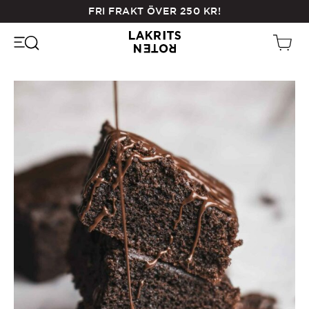
Skip
FRI FRAKT ÖVER
250
KR
!
to
main
content