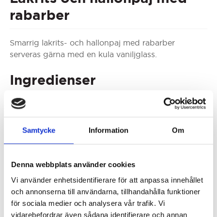
rabarber
Smarrig lakrits- och hallonpaj med rabarber
serveras gärna med en kula vaniljglass.
Ingredienser
Pajskal:
60g
Florsocker
180g
Vetemjöl
Samtycke
Information
Om
120g
Smör
1st
Ägg
Denna webbplats använder cookies
Fyllning:
Vi använder enhetsidentifierare för att anpassa innehållet
100g
Frysta hallon
och annonserna till användarna, tillhandahålla funktioner
100g
Rabarber
för sociala medier och analysera vår trafik. Vi
250g
Lakritshallonkulor
vidarebefordrar även sådana identifierare och annan