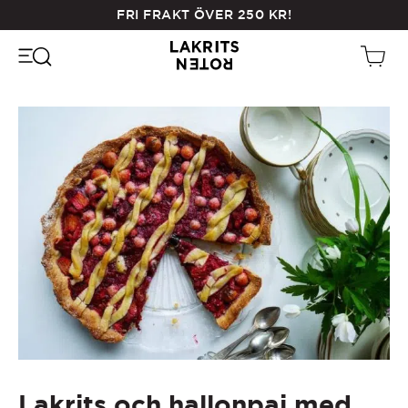
Skip
FRI FRAKT ÖVER
250
KR
!
to
main
content
Lakrits och hallonpaj med