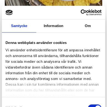
Samtycke
Information
Om
Lakritsdoftande corn
relishdipp
Denna webbplats använder cookies
Vi använder enhetsidentifierare för att anpassa innehållet
Enkel men smarrig dippsås som passar perfekt till
och annonserna till användarna, tillhandahålla funktioner
kräftorna! Söt majs, syrlig créme fraichen och
för sociala medier och analysera vår trafik. Vi
krämig ost bildar en härlig smakkombination.
vidarebefordrar även sådana identifierare och annan
Lakritsen rundar av dippen och gör den len och
information från din enhet till de sociala medier och
underbar. Avnjut med tex nachochips i väntan på
annons- och analysföretag som vi samarbetar med.
att brödet skall bli rostat eller att Västerbottenpajen
Dessa kan i sin tur kombinera informationen med annan
skall passera dig. Dippen passar också utmärkt till
information som du har tillhandahållit eller som de har
snackset och fördrinken.
samlat in när du har använt deras tjänster.
Ingredienser
Samtyckesval