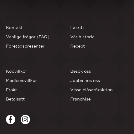
KUNDSERVICE
OM OSS
Kontakt
Lakrits
Vanliga frågor (FAQ)
Vår historia
Företagspresenter
Recept
VILLKOR
BUTIKERNA
Köpvillkor
Besök oss
Medlemsvillkor
Jobba hos oss
Frakt
Visselblåsarfunktion
Betalsätt
Franchise
Facebook
LinkedIn