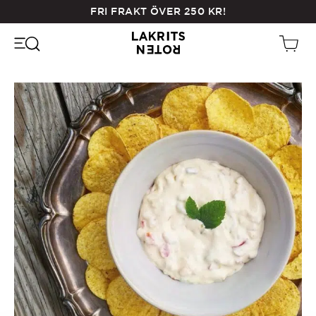
Skip
FRI FRAKT ÖVER
250
KR
!
to
main
content