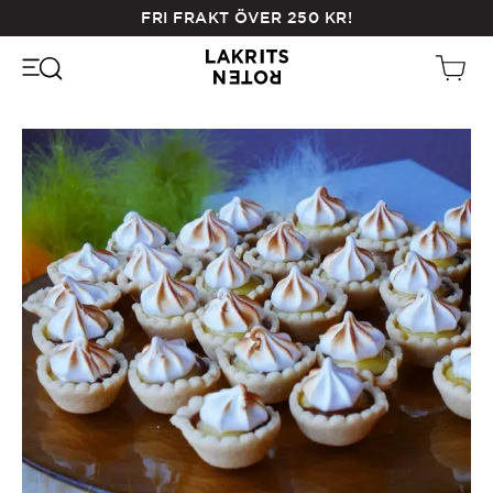
Skip
FRI FRAKT ÖVER
250
KR
!
to
main
content