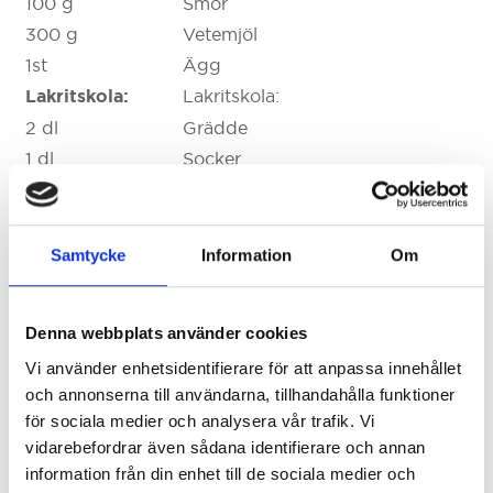
100 g
Smör
300 g
Vetemjöl
1st
Ägg
Lakritskola:
Lakritskola:
2 dl
Grädde
1 dl
Socker
1 dl
ljus sirap
1 msk
Lakritspulver
Lemoncurd:
Lemoncurd:
Samtycke
Information
Om
2st
Citroner
50 g
Smör
Denna webbplats använder cookies
2 dl
Socker
Vi använder enhetsidentifierare för att anpassa innehållet
2 st
Ägg
och annonserna till användarna, tillhandahålla funktioner
1st
Äggula
för sociala medier och analysera vår trafik. Vi
1 msk
Maizena
vidarebefordrar även sådana identifierare och annan
Italiensk maräng:
Italiensk maräng:
information från din enhet till de sociala medier och