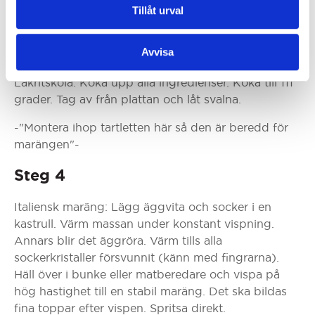
krämen börjar tjockna. Häll över i bunke och låt
Tillåt urval
svalna helt med plastfolie direkt mot curdytan.
Steg 3
Avvisa
Lakritskola: Koka upp alla ingredienser. Koka till 111
grader. Tag av från plattan och låt svalna.
-"Montera ihop tartletten här så den är beredd för
marängen"-
Steg 4
Italiensk maräng: Lägg äggvita och socker i en
kastrull. Värm massan under konstant vispning.
Annars blir det äggröra. Värm tills alla
sockerkristaller försvunnit (känn med fingrarna).
Häll över i bunke eller matberedare och vispa på
hög hastighet till en stabil maräng. Det ska bildas
fina toppar efter vispen. Spritsa direkt.