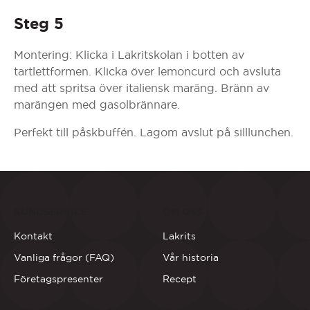
Steg 5
Montering: Klicka i Lakritskolan i botten av
tartlettformen. Klicka över lemoncurd och avsluta
med att spritsa över italiensk maräng. Bränn av
marängen med gasolbrännare.
Perfekt till påskbuffén. Lagom avslut på silllunchen.
KUNDSERVICE
OM OSS
Kontakt
Lakrits
Vanliga frågor (FAQ)
Vår historia
Företagspresenter
Recept