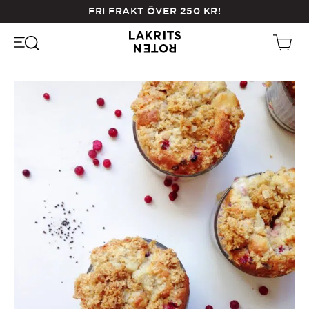
Skip
FRI FRAKT ÖVER
250
KR
!
to
main
content