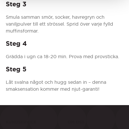
Steg 3
Smula samman smör, socker, havregryn och
vaniljpulver till ett strössel. Sprid över varje fylld
muffinsformar.
Steg 4
Grädda i ugn ca 18-20 min. Prova med provsticka.
Steg 5
Låt svalna något och hugg sedan in – denna
smaksensation kommer med njut-garanti!
KUNDSERVICE
OM OSS