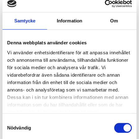
150 g
Rumstempererat smör
2 dl
Socker
Samtycke
Information
Om
2 tsk
Vaniljsocker
3 st
Ägg
1 1/2 tsk
Bakpulver
Denna webbplats använder cookies
1 1/2 dl
Mjölk
Vi använder enhetsidentifierare för att anpassa innehållet
3 dl
Lingon
och annonserna till användarna, tillhandahålla funktioner
Lakritskolasås
för sociala medier och analysera vår trafik. Vi
3 dl
Vispgrädde
vidarebefordrar även sådana identifierare och annan
information från din enhet till de sociala medier och
2 dl
Socker
annons- och analysföretag som vi samarbetar med.
2 tsk
Vaniljsocker
Dessa kan i sin tur kombinera informationen med annan
1 msk
Lakritsroten Lakritspulver
information som du har tillhandahållit eller som de har
1 tsk
Lakrits granulat
samlat in när du har använt deras tjänster.
Crumble
Samtyckesval
50 g
Smör
Nödvändig
2 dl
havregryn