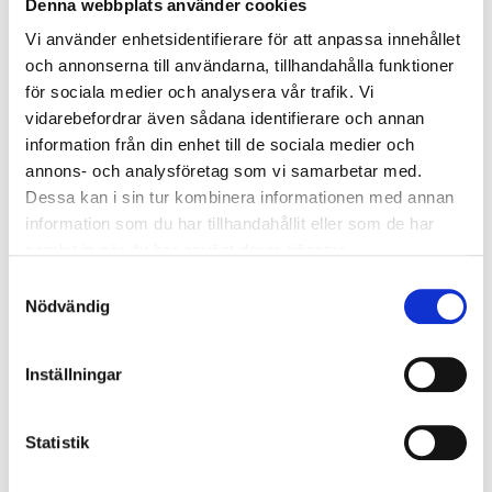
Denna webbplats använder cookies
2 st
Vitlöksklyftor
Vi använder enhetsidentifierare för att anpassa innehållet
2 st
Grönsaksbuljongtärning
och annonserna till användarna, tillhandahålla funktioner
1 liter
Vatten
för sociala medier och analysera vår trafik. Vi
1 burk
Kokosmjölk
vidarebefordrar även sådana identifierare och annan
1 st
Lime
information från din enhet till de sociala medier och
annons- och analysföretag som vi samarbetar med.
1 tsk
Spiskummin
Dessa kan i sin tur kombinera informationen med annan
1 msk
Lakritsrotens lakritspulver
information som du har tillhandahållit eller som de har
Lakritskräm:
samlat in när du har använt deras tjänster.
2 dl
Créme fraiche
Samtyckesval
2 tsk
Lakritsrotens lakritsgranulat
Nödvändig
Så här gör du
Inställningar
Steg 1
Statistik
Hacka lök, vitlök och fräs i lite olja i en stor kastrull.