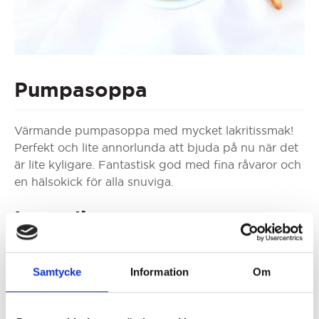
Pumpasoppa
Värmande pumpasoppa med mycket lakritissmak!
Perfekt och lite annorlunda att bjuda på nu när det
är lite kyligare. Fantastisk god med fina råvaror och
en hälsokick för alla snuviga.
Ingredienser
1 kg
Butternutpumpa
1 st
Fänkål
Samtycke
Information
Om
1 st
Selleri
1 st
Gul lök