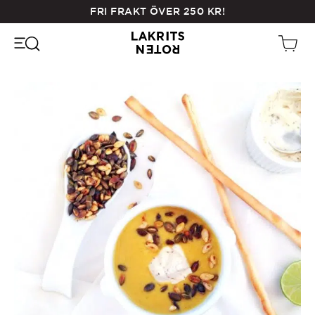
Skip
FRI FRAKT ÖVER
250
KR
!
to
main
content