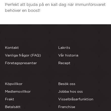
Perfekt att bjuda på en kall dag när immunförsvaret
behöver en boost!
KUNDSERVICE
OM OSS
Kontakt
Lakrits
Vanliga frågor (FAQ)
Vår historia
Företagspresenter
Recept
VILLKOR
BUTIKERNA
Köpvillkor
Besök oss
Medlemsvillkor
Jobba hos oss
Frakt
Visselblåsarfunktion
Betalsätt
Franchise