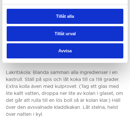
Steg 2
Vispa ägg och socker samman. Tillsätt
Tillåt alla
saffransmeten till äggsmeten och rör samman.
Vänd slutligen i vetemjöl. Häll i smord 24 cm
Tillåt urval
springform.
Grädda i ca 15-20 minuter i 175 grader mitt i ugnen.
Avvisa
Steg 3
Lakritskola: Blanda samman alla ingredienser i en
kastrull. Ställ på spis och låt koka till ca 118 grader.
Extra kolla även med kulprovet. (Tag ett glas med
lite kallt vatten, droppa ner lite av kolan i glaset, om
det går att rulla till en lös boll så är kolan klar.) Häll
över den avsvalnade kladdkakan. Låt stelna, helst
över natten i kyl.