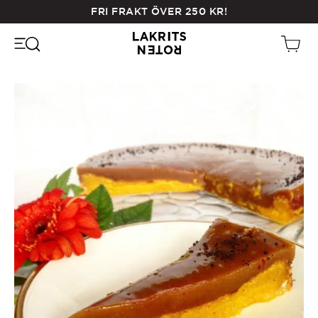
Skip
FRI FRAKT ÖVER
250
KR
!
to
main
content