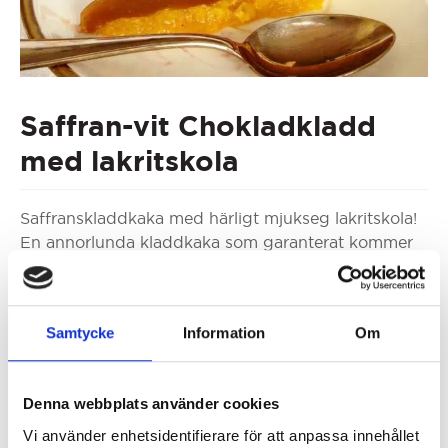
Saffran-vit Chokladkladd
med lakritskola
Saffranskladdkaka med härligt mjukseg lakritskola!
En annorlunda kladdkaka som garanterat kommer
att göra succé på Kladdkakans dag eller till julfikat.
Ingredienser
Samtycke
Information
Om
100 g
Smör
200 g
Vit choklad
Denna webbplats använder cookies
0,5 g
Saffran
Vi använder enhetsidentifierare för att anpassa innehållet