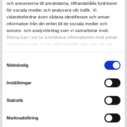
3 st
Ägg
och annonserna till användarna, tillhandahålla funktioner
2 dl
Socker
för sociala medier och analysera vår trafik. Vi
2 dl
Vetemjöl
vidarebefordrar även sådana identifierare och annan
Lakritskola:
information från din enhet till de sociala medier och
annons- och analysföretag som vi samarbetar med.
2 dl
Socker
Dessa kan i sin tur kombinera informationen med annan
2 dl
Ljus sirap
information som du har tillhandahållit eller som de har
2,5 dl
Grädde
samlat in när du har använt deras tjänster.
2 tsk
Lakritsrotens lakritsgranulat
Samtyckesval
Nödvändig
Så här gör du
Inställningar
Steg 1
Statistik
Saffrankladdkaka: Smält smöret, lägg i den vita
chokladen bruten i mindre bitar. Rör tills chokladen
smält och gått ihop med smöret. Rör ner saffranet.
Marknadsföring