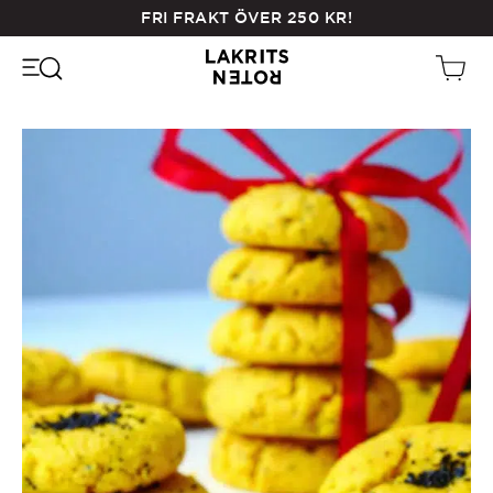
Skip
FRI FRAKT ÖVER
250
KR
!
to
main
content