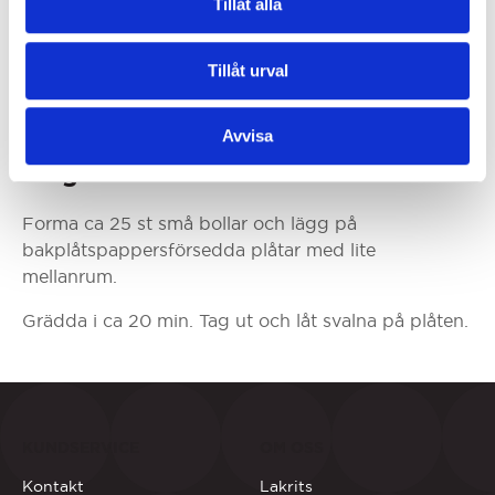
Tillåt alla
Vispa smör, vaniljsocker, socker och lakritsgranulat
poröst. Stöd saffranet i lite socker. Vänd ner detta
Tillåt urval
tillsammans med oljan. Vispa ner i smöret. Blanda
mjöl och hjorthonsalt innan det vänds ner i smeten.
Vänd ner med slickepott.
Avvisa
Steg 3
Forma ca 25 st små bollar och lägg på
bakplåtspappersförsedda plåtar med lite
mellanrum.
Grädda i ca 20 min. Tag ut och låt svalna på plåten.
KUNDSERVICE
OM OSS
Kontakt
Lakrits