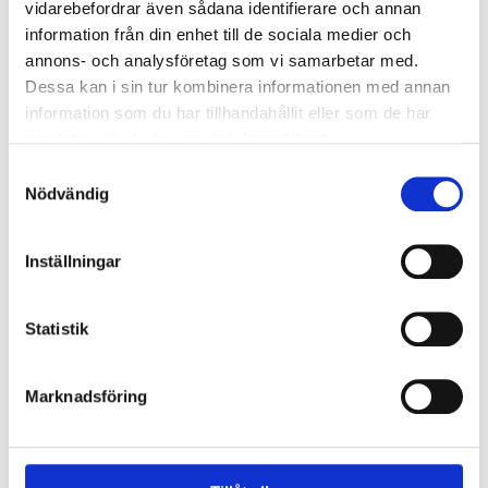
vidarebefordrar även sådana identifierare och annan
100 g
Rumsrvarmt Smör
information från din enhet till de sociala medier och
2 tsk
Vaniljsocker
annons- och analysföretag som vi samarbetar med.
2 tsk
Lakritsroten Lakritsgranulat
Dessa kan i sin tur kombinera informationen med annan
3 dl
Strösocker
information som du har tillhandahållit eller som de har
samlat in när du har använt deras tjänster.
2 kuvert
Saffran
1 dl rumsvarmt
Rapsolja
Samtyckesval
Nödvändig
1 tsk
Hjorthornsalt
4 dl
Vetemjöl
Inställningar
Så här gör du
Statistik
Steg 1
Marknadsföring
Sätt ugnen på 150 grader.
Steg 2