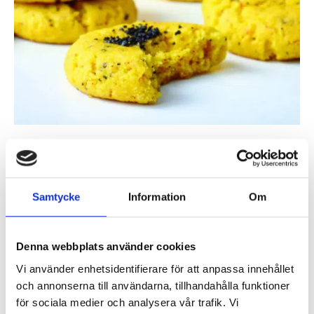
Saffransdrömmar med
lakrits
Samtycke
Information
Om
Drömmar utöver de vanliga, med saffran och lakrits!
Ett enkelt recept som du inte vill missa, bjud på
Denna webbplats använder cookies
glögg och godaste saffransdrömmarna!
Vi använder enhetsidentifierare för att anpassa innehållet
och annonserna till användarna, tillhandahålla funktioner
Ingredienser
för sociala medier och analysera vår trafik. Vi