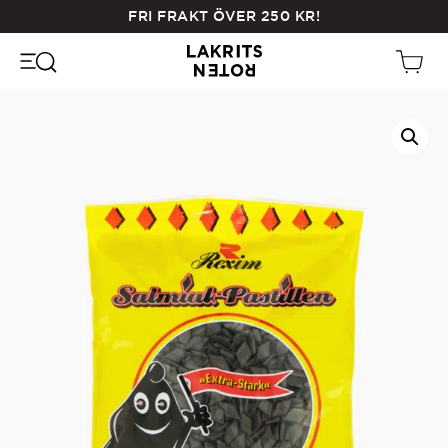
Skip
FRI FRAKT ÖVER
250
KR
!
to
main
content