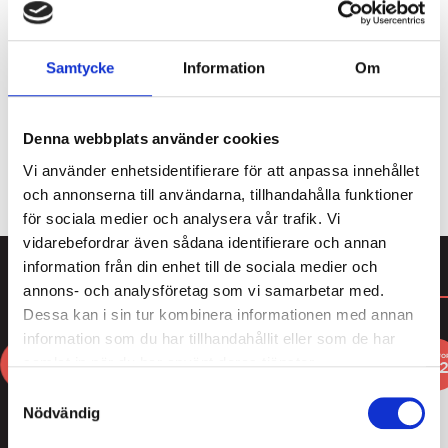
En dröm för dig som gillar salmiakpastiller, dessa
rackare på hela 200 g räcker läääänge!
Samtycke
Information
Om
Visa innehåll
Rexim
Denna webbplats använder cookies
LÄGG TILL I VARUKORG
Extra
Vi använder enhetsidentifierare för att anpassa innehållet
Starka
och annonserna till användarna, tillhandahålla funktioner
Pastiller
för sociala medier och analysera vår trafik. Vi
quantity
vidarebefordrar även sådana identifierare och annan
information från din enhet till de sociala medier och
annons- och analysföretag som vi samarbetar med.
DU KANSKE GILLAR
Dessa kan i sin tur kombinera informationen med annan
information som du har tillhandahållit eller som de har
3
3
FOR
FO
samlat in när du har använt deras tjänster.
2
Samtyckesval
Nödvändig