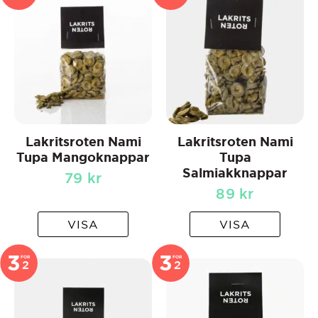
Lakritsroten Nami
Lakritsroten Nami
Tupa Mangoknappar
Tupa
Salmiakknappar
79
kr
89
kr
VISA
VISA
3
3
FOR
FOR
2
2