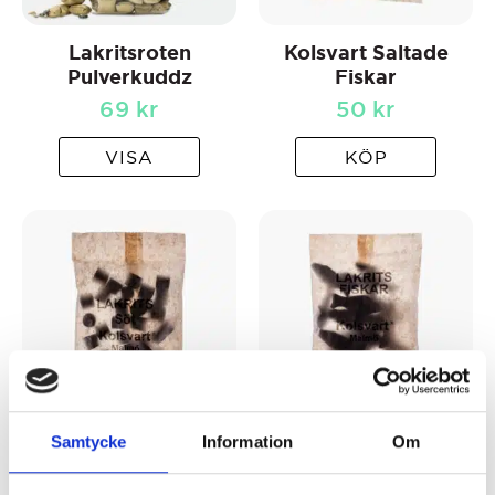
Lakritsroten
Kolsvart Saltade
Pulverkuddz
Fiskar
69
kr
50
kr
VISA
KÖP
Samtycke
Information
Om
Kolsvart Söt
Kolsvart Söta Fiskar
50
kr
50
kr