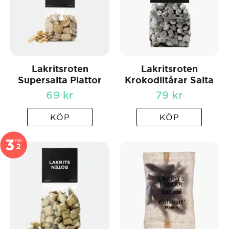
Lakritsroten
Lakritsroten
Supersalta Plattor
Krokodiltårar Salta
69
kr
79
kr
KÖP
KÖP
3
FOR
2