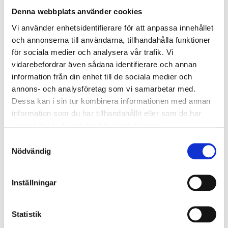
Denna webbplats använder cookies
KÖP
KÖP
Vi använder enhetsidentifierare för att anpassa innehållet
och annonserna till användarna, tillhandahålla funktioner
för sociala medier och analysera vår trafik. Vi
vidarebefordrar även sådana identifierare och annan
information från din enhet till de sociala medier och
annons- och analysföretag som vi samarbetar med.
Dessa kan i sin tur kombinera informationen med annan
information som du har tillhandahållit eller som de har
samlat in när du har använt deras tjänster.
Samtyckesval
Nödvändig
Pastillfabriken Salty
Pastillfabriken
Liqourice
Salmiak Chili
Explosion
45
kr
Inställningar
45
kr
KÖP
KÖP
Statistik