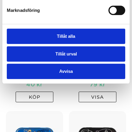
Marknadsföring
Tillåt alla
Tillåt urval
Pastillfabriken
Amarelli Spezzatina
Avvisa
Bronzol
Rossano
40
kr
79
kr
KÖP
VISA