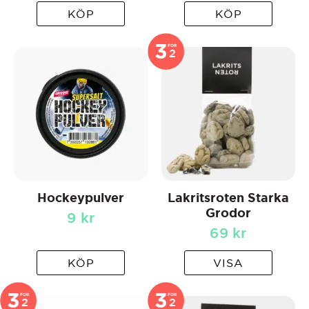
KÖP
KÖP
3
FOR
2
Hockeypulver
Lakritsroten Starka
Grodor
9
kr
69
kr
KÖP
VISA
3
3
FOR
FOR
2
2