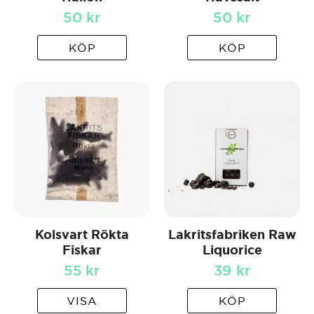
50
kr
50
kr
KÖP
KÖP
Kolsvart Rökta
Lakritsfabriken Raw
Fiskar
Liquorice
55
kr
39
kr
VISA
KÖP