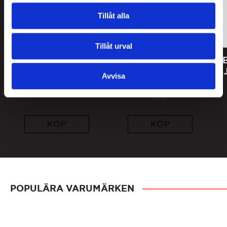
Tillåt alla
Tillåt urval
Lakritsfabriken
Lakritsroten Salta
Kanonkrut (u)
Skummisar
Avvisa
37
kr
69
kr
Lägsta pris senaste 30 dagar
69
kr
KÖP
KÖP
POPULÄRA VARUMÄRKEN