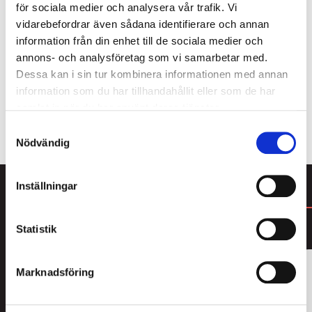
kolorna i stan!! Mitt i centrala Örebro tillverkas den
för sociala medier och analysera vår trafik. Vi
så populära kolan “Gudomlig Lakritskola” doppad i
vidarebefordrar även sådana identifierare och annan
len choklad, pudrad med lakritsgranulat och
information från din enhet till de sociala medier och
havssalt, handgjord från början till slut. Finns i flera
annons- och analysföretag som vi samarbetar med.
smakkombinationer, i tillverkningen används enbart
Dessa kan i sin tur kombinera informationen med annan
rena råvaror.
information som du har tillhandahållit eller som de har
samlat in när du har använt deras tjänster.
ALLT FRÅN ÖREBRO KAFFE & PRALIN
Samtyckesval
Nödvändig
Inställningar
DU KANSKE GILLAR
Statistik
3
FOR
2
Marknadsföring