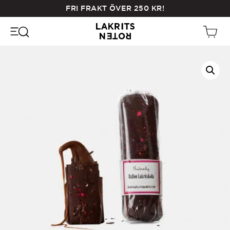
Skip
FRI FRAKT ÖVER
250
KR
!
to
main
content