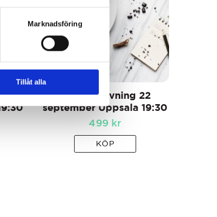
Marknadsföring
Tillåt alla
 3
Lakritsprovning 22
19:30
september Uppsala 19:30
499
kr
KÖP