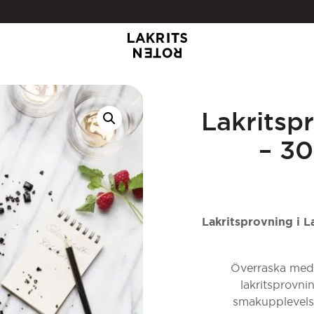
Lakritsp
– 30
Lakritsprovning i 
Överraska med 
lakritsprovni
smakupplevelse