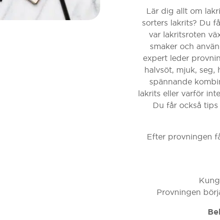
Lär dig allt om lak
sorters lakrits? Du få
var lakritsroten väx
smaker och använ
expert leder provnin
halvsöt, mjuk, seg, 
spännande kombinat
lakrits eller varför int
Du får också tips
Efter provningen få
Kungs
Provningen börja
Be