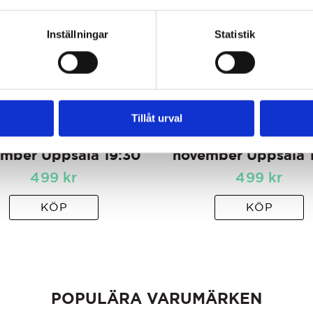
Inställningar
Statistik
Tillåt urval
akritsprovning 17
Lakritsprovning
mber Uppsala 19:30
november Uppsala 
499
kr
499
kr
KÖP
KÖP
POPULÄRA VARUMÄRKEN