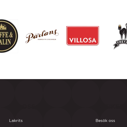
OM OSS
BUTIKER
Lakrits
Besök oss