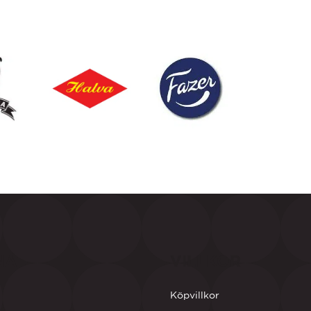
NA
VILLKOR
Köpvillkor