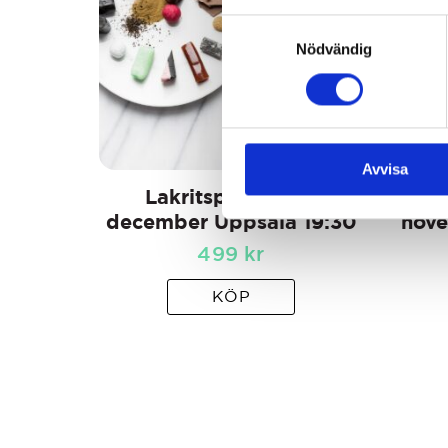
Samtyckesval
Nödvändig
Avvisa
Lakritsprovning 1
L
december Uppsala 19:30
nove
499
kr
KÖP