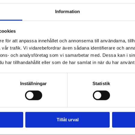
Information
cookies
e för att anpassa innehållet och annonserna till användarna, tillh
vår trafik. Vi vidarebefordrar även sådana identifierare och anna
nnons- och analysföretag som vi samarbetar med. Dessa kan i sin
Lakritsroten Påsk
Lakritsroten Salta 
har tillhandahållit eller som de har samlat in när du har använt 
Chokladfavoriter
69
kr
99
kr
Inställningar
Statistik
KÖP
KÖP
Tillåt urval
POPULÄRA VARUMÄRKEN