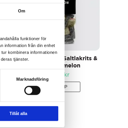
Om
andahålla funktioner för
n information från din enhet
 tur kombinera informationen
Twins
Lakritsroten Saltlakrits &
deras tjänster.
Vattenmelon
69
kr
Marknadsföring
KÖP
Tillåt alla