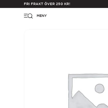
Skip
FRI FRAKT ÖVER
250
KR
!
to
main
MENY
content