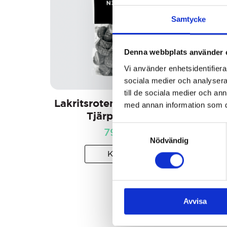
Samtycke
Denna webbplats använder 
Vi använder enhetsidentifierar
sociala medier och analysera 
till de sociala medier och a
Lakritsroten Finska Salta
med annan information som du 
Tjärpastiller
Samtyckesval
79
kr
Nödvändig
KÖP
Avvisa