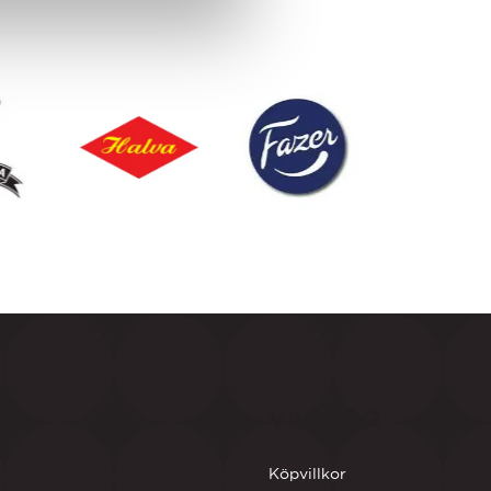
NA
VILLKOR
Köpvillkor