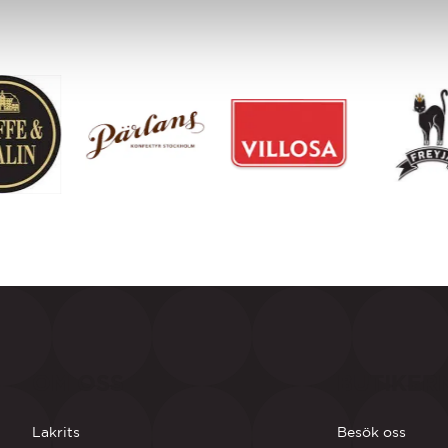
OM OSS
BUTIKER
Lakrits
Besök oss