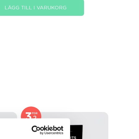
LÄGG TILL I VARUKORG
3
FOR
2