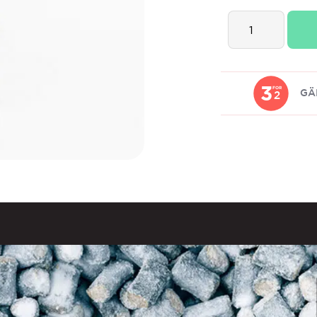
Lakritsroten
Gammeldags
Lakritskola
quantity
3
FOR
GÄ
2