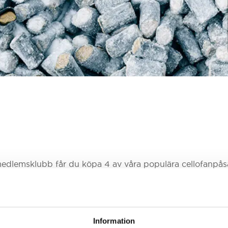
edlemsklubb får du köpa 4 av våra populära cellofanpåsa
 lakrits från den saltaste saltlakritsen till mjuk sötlakrit
 vraka! Du blir enkelt medlem i kassan samband med att d
Information