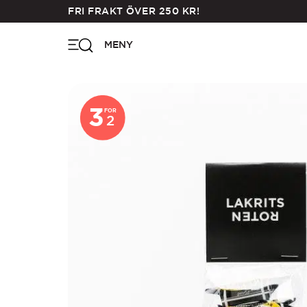
Skip
FRI FRAKT ÖVER
250
KR
!
to
main
MENY
content
3
FOR
2