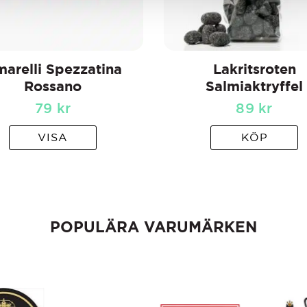
arelli Spezzatina
Lakritsroten
Rossano
Salmiaktryffel
79
kr
89
kr
VISA
KÖP
POPULÄRA VARUMÄRKEN