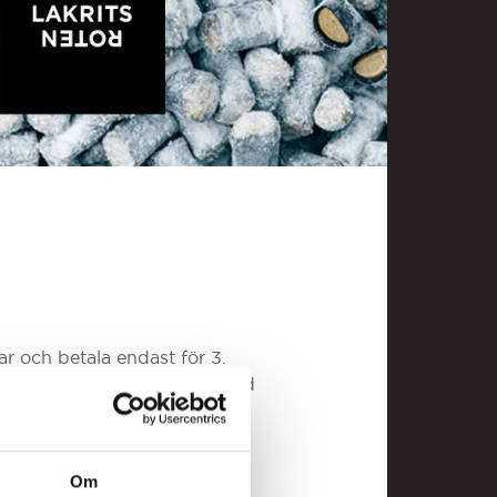
r och betala endast för 3.
s, karameller och lakrits doppad
u genomför ditt köp.
Om