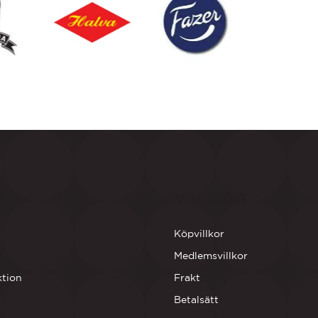
NA
VILLKOR
Köpvillkor
Medlemsvillkor
ktion
Frakt
Betalsätt