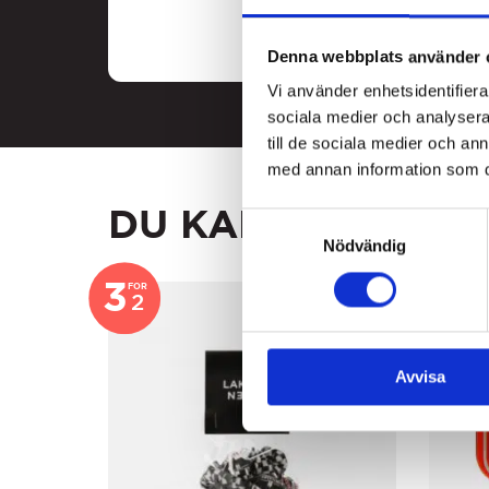
Denna webbplats använder 
Vi använder enhetsidentifierar
sociala medier och analysera 
till de sociala medier och a
med annan information som du 
DU KANSKE GILLA
Samtyckesval
Nödvändig
3
FOR
2
Avvisa