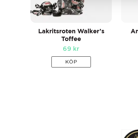
Lakritsroten Walker’s
Am
Toffee
69
kr
KÖP