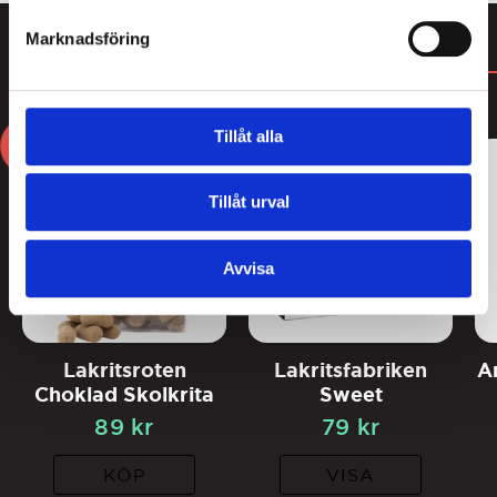
Marknadsföring
DU KANSKE GILLAR
3
Tillåt alla
FOR
2
Tillåt urval
Avvisa
Lakritsroten
Lakritsfabriken
A
Choklad Skolkrita
Sweet
89
kr
79
kr
KÖP
VISA