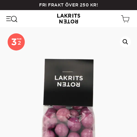
Skip
FRI FRAKT ÖVER
250
KR
!
to
main
content
3
FOR
2