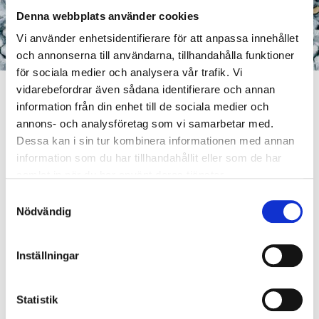
Denna webbplats använder cookies
Vi använder enhetsidentifierare för att anpassa innehållet
och annonserna till användarna, tillhandahålla funktioner
för sociala medier och analysera vår trafik. Vi
vidarebefordrar även sådana identifierare och annan
information från din enhet till de sociala medier och
annons- och analysföretag som vi samarbetar med.
Som medlem i Lakritsrotens medlemsklubb får du
Dessa kan i sin tur kombinera informationen med annan
köpa 4 av våra populära cellofanpåsar och betala
information som du har tillhandahållit eller som de har
endast för 3. Här hittar du massor av smarrig lakrits
samlat in när du har använt deras tjänster.
från den saltaste saltlakritsen till mjuk sötlakrits,
Samtyckesval
karameller och lakrits doppad i choklad. Bara att
Nödvändig
välja och vraka! Du blir enkelt medlem i kassan
samband med att du genomför ditt köp.
Inställningar
ALLT FRÅN LAKRITSROTEN
Statistik