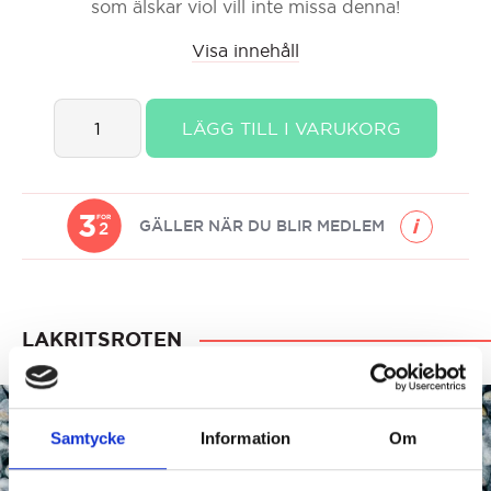
som älskar viol vill inte missa denna!
Visa innehåll
Lakritsroten
LÄGG TILL I VARUKORG
Vit
Chokladlakritskula
Viol
quantity
3
FOR
GÄLLER NÄR DU BLIR MEDLEM
2
LAKRITSROTEN
Samtycke
Information
Om