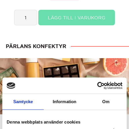
Pärlans
LÄGG TILL I VARUKORG
Kolor
1
st
quantity
PÄRLANS KONFEKTYR
Samtycke
Information
Om
Denna webbplats använder cookies