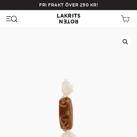
Skip
FRI FRAKT ÖVER
250
KR
!
to
main
content