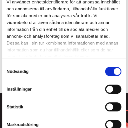
Vi använder enhetsidentifierare för att anpassa innehållet
och annonserna till användarna, tillhandahålla funktioner
Pärlans Konfektyr är kolatillverkaren som står för
för sociala medier och analysera vår trafik. Vi
gediget hantverk, ett hantverk där inget lämnas åt
vidarebefordrar även sådana identifierare och annan
slumpen. Här kokar man kola för hand i
information från din enhet till de sociala medier och
kopparkittel, precis som på 30-talet, ”kolans
annons- och analysföretag som vi samarbetar med.
guldålder”. De gyllenbruna, sega godbitarna
Dessa kan i sin tur kombinera informationen med annan
tillverkas på smör grädde och socker, inga
information som du har tillhandahållit eller som de har
konstigheter helt enkelt- allt från grunden i köket
samlat in när du har använt deras tjänster.
på Södermalm i Stockholm.
Samtyckesval
Nödvändig
ALLT FRÅN PÄRLANS KONFEKTYR
Inställningar
Statistik
DU KANSKE GILLAR
Marknadsföring
FO