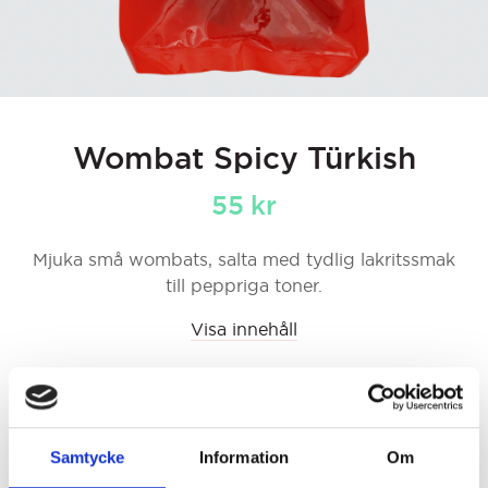
Wombat Spicy Türkish
55
kr
Mjuka små wombats, salta med tydlig lakritssmak
till peppriga toner.
Visa innehåll
Wombat
LÄGG TILL I VARUKORG
Spicy
Türkish
Samtycke
Information
Om
quantity