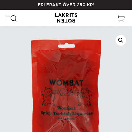
Skip
FRI FRAKT ÖVER
250
KR
!
to
main
content