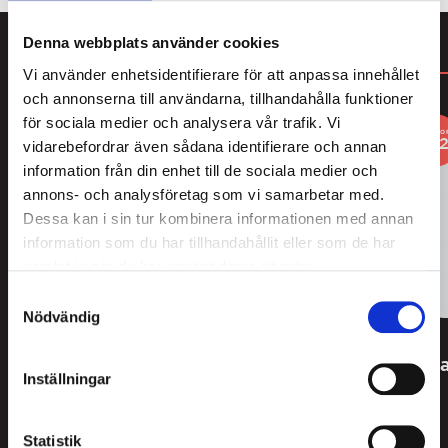
Denna webbplats använder cookies
DU KANSKE GILLAR
Vi använder enhetsidentifierare för att anpassa innehållet
och annonserna till användarna, tillhandahålla funktioner
för sociala medier och analysera vår trafik. Vi
3
FO
vidarebefordrar även sådana identifierare och annan
information från din enhet till de sociala medier och
annons- och analysföretag som vi samarbetar med.
Dessa kan i sin tur kombinera informationen med annan
information som du har tillhandahållit eller som de har
samlat in när du har använt deras tjänster.
Samtyckesval
Nödvändig
Nordiskt Lakritskök
Pastillfabriken
Karamell &
Supersalta Hallon
Sa
Inställningar
Chokladlakrits
Lakritspulver Dosa
45
kr
35
kr
Statistik