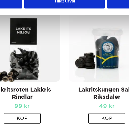
Tillåt urval
kritsroten Lakkris
Lakritskungen Sa
Rindlar
Riksdaler
99
kr
49
kr
KÖP
KÖP