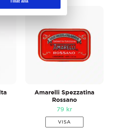
Tillåt alla
lta
Amarelli Spezzatina
Rossano
79
kr
VISA