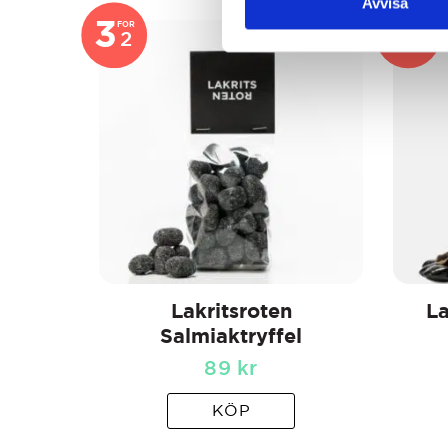
Avvisa
3
3
FOR
FOR
2
2
Lakritsroten
La
Salmiaktryffel
89
kr
KÖP