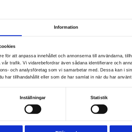
valitetsmärket Lakrids by Bülow! Uppvuxen i en entrepre
 bygga någonting utöver det vanliga – lotten föll tillslu
 favoriten i godishyllan som i hans mening kunde förgyllas
e studerade han hantverket grundligt och 2007 var han red
Information
l vad som idag anses vara en av världens absolut finaste v
ts.
cookies
ÜLOW
e för att anpassa innehållet och annonserna till användarna, tillh
vår trafik. Vi vidarebefordrar även sådana identifierare och anna
nnons- och analysföretag som vi samarbetar med. Dessa kan i sin
har tillhandahållit eller som de har samlat in när du har använt 
Inställningar
Statistik
R