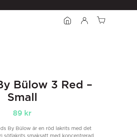
By Bülow 3 Red –
Small
89
kr
ds By Bülow är en röd lakrits med det
nfri sötlakrits smaksatt med koncentrerad