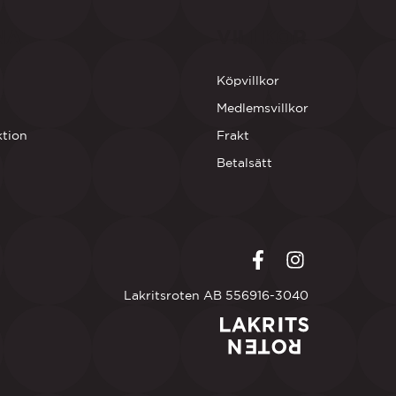
NA
VILLKOR
Köpvillkor
Medlemsvillkor
ktion
Frakt
Betalsätt
Facebook
LinkedIn
Lakritsroten AB 556916-3040