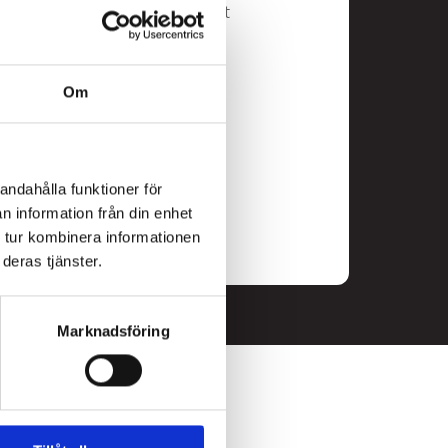
nöriell familj väcktes tidigt
t på hans personliga passion
 och förädlas till oanade
o att laga, rulla och skära
Om
arianter från
andahålla funktioner för
n information från din enhet
 tur kombinera informationen
deras tjänster.
Marknadsföring