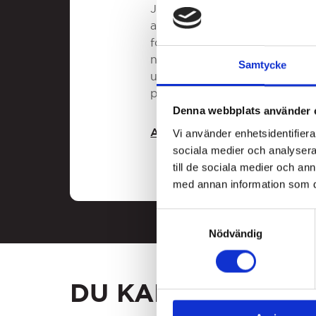
Johan Bülow är mannen bakom k
ambitionerna om att skapa och
för lakrits. Den skandinaviska
nivåer. Med brinnande intress
Samtycke
upp sin första föregångare til
premiumsegmentet inom lakri
Denna webbplats använder 
ALLT FRÅN LAKRIDS BY B
Vi använder enhetsidentifierar
sociala medier och analysera 
till de sociala medier och a
med annan information som du 
Samtyckesval
Nödvändig
DU KANSKE GILLA