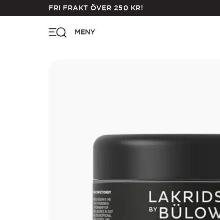
Skip
FRI FRAKT ÖVER
250
KR
!
to
main
MENY
content