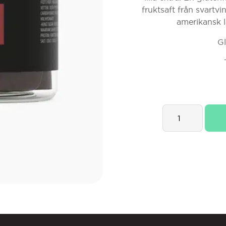
fruktsaft från svartv
amerikansk l
Gl
Lakrids
By
Bülow
3
Red
-
Small
quantity